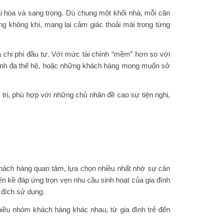
hài hòa và sang trọng. Dù chung một khối nhà, mỗi căn
ng không khí, mang lại cảm giác thoải mái trong từng
 chi phí đầu tư. Với mức tài chính “mềm” hơn so với
 đình đa thế hệ, hoặc những khách hàng mong muốn sở
á trị, phù hợp với những chủ nhân đề cao sự tiện nghi,
khách hàng quan tâm, lựa chọn nhiều nhất nhờ sự cân
iền kề đáp ứng trọn vẹn nhu cầu sinh hoạt của gia đình
c đích sử dụng.
hiều nhóm khách hàng khác nhau, từ gia đình trẻ đến