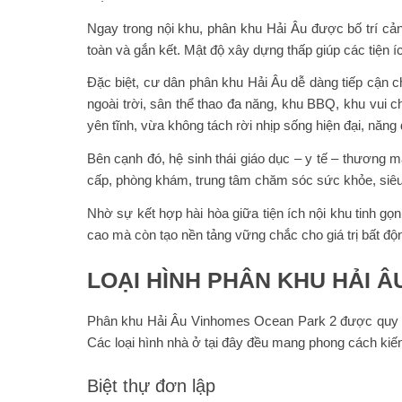
Ngay trong nội khu, phân khu Hải Âu được bố trí cả
toàn và gắn kết. Mật độ xây dựng thấp giúp các tiện 
Đặc biệt, cư dân phân khu Hải Âu dễ dàng tiếp cận c
ngoài trời, sân thể thao đa năng, khu BBQ, khu vui c
yên tĩnh, vừa không tách rời nhịp sống hiện đại, năng
Bên cạnh đó, hệ sinh thái giáo dục – y tế – thương 
cấp, phòng khám, trung tâm chăm sóc sức khỏe, siêu thị
Nhờ sự kết hợp hài hòa giữa tiện ích nội khu tinh g
cao mà còn tạo nền tảng vững chắc cho giá trị bất độn
LOẠI HÌNH PHÂN KHU HẢI 
Phân khu Hải Âu Vinhomes Ocean Park 2 được quy h
Các loại hình nhà ở tại đây đều mang phong cách kiến 
Biệt thự đơn lập