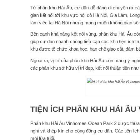
Từ phân khu Hải Âu, cư dân dễ dàng di chuyển ra các 
gian kết nối tới khu vực nội đô Hà Nội, Gia Lâm, Lo
làm việc tại Hà Nội nhưng mong muốn không gian sống
Bên cạnh khả năng kết nối vùng, phân khu Hải Âu còn
giúp cư dân nhanh chóng tiếp cận các khu tiện ích t
khu được tổ chức khoa học, hạn chế giao cắt, đảm bảo
Ngoài ra, vị trí của phân khu Hải Âu còn mang ý ngh
các phân khu sở hữu vị trí đẹp, kết nối thuận tiện nh
TIỆN ÍCH PHÂN KHU HẢI Â
Phân khu Hải Âu Vinhomes Ocean Park 2 được thừa hư
nghi và khép kín cho cộng đồng cư dân. Các tiện ích
mọi lứa tuổi.