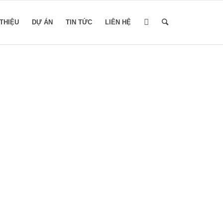
 THIỆU
DỰ ÁN
TIN TỨC
LIÊN HỆ