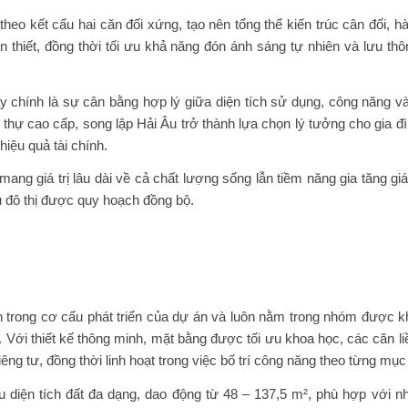
theo kết cấu hai căn đối xứng, tạo nên tổng thể kiến trúc cân đối, 
 thiết, đồng thời tối ưu khả năng đón ánh sáng tự nhiên và lưu thô
 chính là sự cân bằng hợp lý giữa diện tích sử dụng, công năng và
t thự cao cấp, song lập Hải Âu trở thành lựa chọn lý tưởng cho gia
hiệu quả tài chính.
mang giá trị lâu dài về cả chất lượng sống lẫn tiềm năng gia tăng gi
 đô thị được quy hoạch đồng bộ.
n trong cơ cấu phát triển của dự án và luôn nằm trong nhóm được 
. Với thiết kế thông minh, mặt bằng được tối ưu khoa học, các căn l
iêng tư, đồng thời linh hoạt trong việc bố trí công năng theo từng mụ
ữu diện tích đất đa dạng, dao động từ 48 – 137,5 m², phù hợp với n