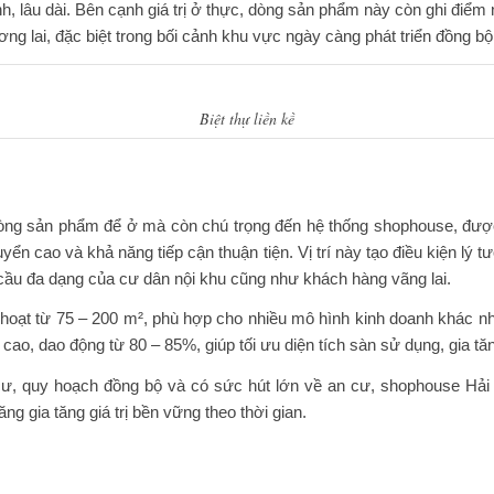
h, lâu dài. Bên cạnh giá trị ở thực, dòng sản phẩm này còn ghi điểm
 lai, đặc biệt trong bối cảnh khu vực ngày càng phát triển đồng bộ 
Biệt thự liền kề
 dòng sản phẩm để ở mà còn chú trọng đến hệ thống shophouse, đượ
yển cao và khả năng tiếp cận thuận tiện. Vị trí này tạo điều kiện l
 cầu đa dạng của cư dân nội khu cũng như khách hàng vãng lai.
 hoạt từ 75 – 200 m², phù hợp cho nhiều mô hình kinh doanh khác n
ao, dao động từ 80 – 85%, giúp tối ưu diện tích sàn sử dụng, gia t
n cư, quy hoạch đồng bộ và có sức hút lớn về an cư, shophouse Hả
g gia tăng giá trị bền vững theo thời gian.