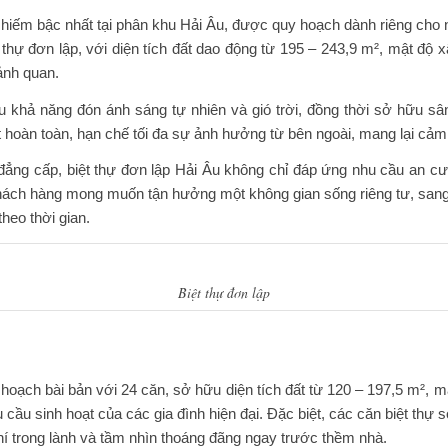
hiếm bậc nhất tại phân khu Hải Âu, được quy hoạch dành riêng cho 
ệt thự đơn lập, với diện tích đất dao động từ 195 – 243,9 m², mật đ
ảnh quan.
ưu khả năng đón ánh sáng tự nhiên và gió trời, đồng thời sở hữu sâ
hoàn toàn, hạn chế tối đa sự ảnh hưởng từ bên ngoài, mang lại cảm g
 kế đẳng cấp, biệt thự đơn lập Hải Âu không chỉ đáp ứng nhu cầu an 
hách hàng mong muốn tận hưởng một không gian sống riêng tư, sang 
 theo thời gian.
Biệt thự đơn lập
hoạch bài bản với 24 căn, sở hữu diện tích đất từ 120 – 197,5 m², 
 cầu sinh hoạt của các gia đình hiện đại. Đặc biệt, các căn biệt thự s
hí trong lành và tầm nhìn thoáng đãng ngay trước thềm nhà.