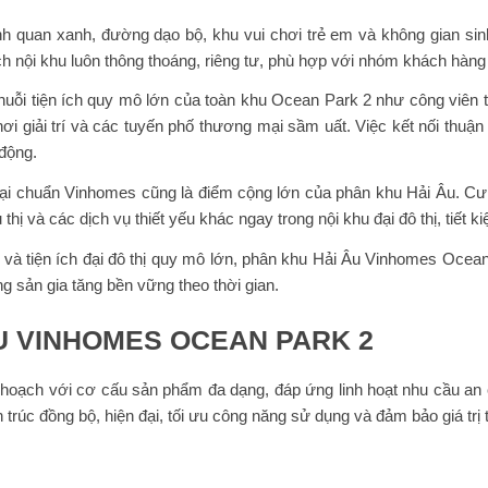
nh quan xanh, đường dạo bộ, khu vui chơi trẻ em và không gian sinh
ích nội khu luôn thông thoáng, riêng tư, phù hợp với nhóm khách hàn
huỗi tiện ích quy mô lớn của toàn khu Ocean Park 2 như công viên t
hơi giải trí và các tuyến phố thương mại sầm uất. Việc kết nối thu
 động.
mại chuẩn Vinhomes cũng là điểm cộng lớn của phân khu Hải Âu. Cư 
 và các dịch vụ thiết yếu khác ngay trong nội khu đại đô thị, tiết kiệ
ọn và tiện ích đại đô thị quy mô lớn, phân khu Hải Âu Vinhomes Oce
g sản gia tăng bền vững theo thời gian.
ÂU VINHOMES OCEAN PARK 2
oạch với cơ cấu sản phẩm đa dạng, đáp ứng linh hoạt nhu cầu an 
trúc đồng bộ, hiện đại, tối ưu công năng sử dụng và đảm bảo giá trị 