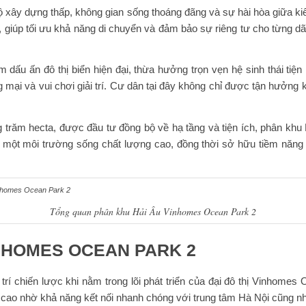
 xây dựng thấp, không gian sống thoáng đãng và sự hài hòa giữa ki
, giúp tối ưu khả năng di chuyển và đảm bảo sự riêng tư cho từng d
dấu ấn đô thị biển hiện đại, thừa hưởng trọn vẹn hệ sinh thái tiện
g mại và vui chơi giải trí. Cư dân tại đây không chỉ được tận hưởn
ng trăm hecta, được đầu tư đồng bộ về hạ tầng và tiện ích, phân k
t môi trường sống chất lượng cao, đồng thời sở hữu tiềm năng gia 
Tổng quan phân khu Hải Âu Vinhomes Ocean Park 2
INHOMES OCEAN PARK 2
í chiến lược khi nằm trong lõi phát triển của đại đô thị Vinhomes
cao nhờ khả năng kết nối nhanh chóng với trung tâm Hà Nội cũng như