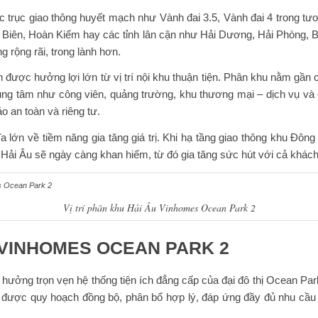
trục giao thông huyết mạch như Vành đai 3.5, Vành đai 4 trong tươn
ng Biên, Hoàn Kiếm hay các tỉnh lân cận như Hải Dương, Hải Phòng, B
 rộng rãi, trong lành hơn.
 được hưởng lợi lớn từ vị trí nội khu thuận tiện. Phân khu nằm gần
rung tâm như công viên, quảng trường, khu thương mại – dịch vụ và 
 an toàn và riêng tư.
ĩa lớn về tiềm năng gia tăng giá trị. Khi hạ tầng giao thông khu Đ
ư Hải Âu sẽ ngày càng khan hiếm, từ đó gia tăng sức hút với cả khách
Vị trí phân khu Hải Âu Vinhomes Ocean Park 2
U VINHOMES OCEAN PARK 2
ởng trọn vẹn hệ thống tiện ích đẳng cấp của đại đô thị Ocean Par
 được quy hoạch đồng bộ, phân bổ hợp lý, đáp ứng đầy đủ nhu cầu sin