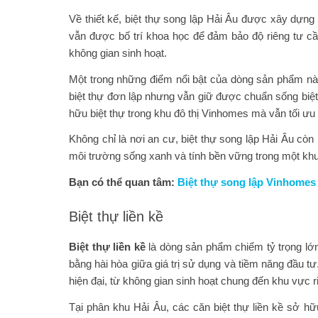
Về thiết kế, biệt thự song lập Hải Âu được xây dựng 
vẫn được bố trí khoa học để đảm bảo độ riêng tư cần
không gian sinh hoạt.
Một trong những điểm nổi bật của dòng sản phẩm này
biệt thự đơn lập nhưng vẫn giữ được chuẩn sống biệ
hữu biệt thự trong khu đô thị
Vinhomes
mà vẫn tối ưu 
Không chỉ là nơi an cư, biệt thự song lập Hải Âu còn 
môi trường sống xanh và tính bền vững trong một khu
Bạn có thể quan tâm:
Biệt thự song lập Vinhomes
Biệt thự liền kề
Biệt thự liền kề
là dòng sản phẩm chiếm tỷ trọng lớ
bằng hài hòa giữa giá trị sử dụng và tiềm năng đầu tư
hiện đại, từ không gian sinh hoạt chung đến khu vực r
Tại phân khu Hải Âu, các căn biệt thự liền kề sở h