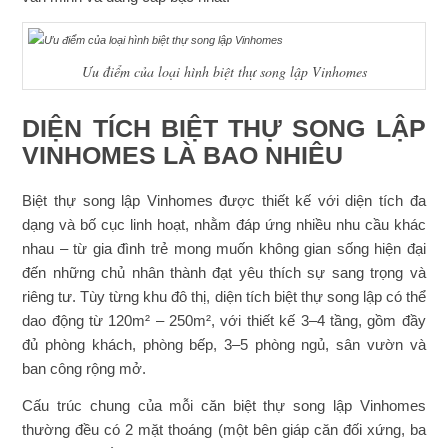
Ưu điểm của loại hình biệt thự song lập Vinhomes
DIỆN TÍCH BIỆT THỰ SONG LẬP
VINHOMES LÀ BAO NHIÊU
Biệt thự song lập Vinhomes được thiết kế với diện tích đa
dạng và bố cục linh hoạt, nhằm đáp ứng nhiều nhu cầu khác
nhau – từ gia đình trẻ mong muốn không gian sống hiện đại
đến những chủ nhân thành đạt yêu thích sự sang trọng và
riêng tư. Tùy từng khu đô thị, diện tích biệt thự song lập có thể
dao động từ 120m² – 250m², với thiết kế 3–4 tầng, gồm đầy
đủ phòng khách, phòng bếp, 3–5 phòng ngủ, sân vườn và
ban công rộng mở.
Cấu trúc chung của mỗi căn biệt thự song lập Vinhomes
thường đều có 2 mặt thoáng (một bên giáp căn đối xứng, ba