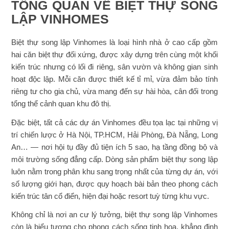
TỔNG QUAN VỀ BIỆT THỰ SONG
LẬP VINHOMES
Biệt thự song lập Vinhomes là loại hình nhà ở cao cấp gồm
hai căn biệt thự đối xứng, được xây dựng trên cùng một khối
kiến trúc nhưng có lối đi riêng, sân vườn và không gian sinh
hoạt độc lập. Mỗi căn được thiết kế tỉ mỉ, vừa đảm bảo tính
riêng tư cho gia chủ, vừa mang đến sự hài hòa, cân đối trong
tổng thể cảnh quan khu đô thị.
Đặc biệt, tất cả các dự án Vinhomes đều tọa lạc tại những vị
trí chiến lược ở Hà Nội, TP.HCM, Hải Phòng, Đà Nẵng, Long
An… — nơi hội tụ đầy đủ tiện ích 5 sao, hạ tầng đồng bộ và
môi trường sống đẳng cấp. Dòng sản phẩm biệt thự song lập
luôn nằm trong phân khu sang trọng nhất của từng dự án, với
số lượng giới hạn, được quy hoạch bài bản theo phong cách
kiến trúc tân cổ điển, hiện đại hoặc resort tuỳ từng khu vực.
Không chỉ là nơi an cư lý tưởng, biệt thự song lập Vinhomes
còn là biểu tượng cho phong cách sống tinh hoa, khẳng định