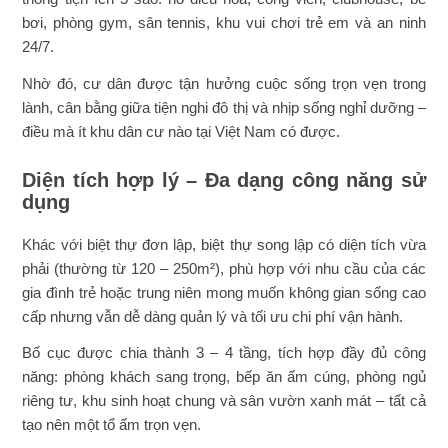
bơi, phòng gym, sân tennis, khu vui chơi trẻ em và an ninh
24/7.
Nhờ đó, cư dân được tận hưởng cuộc sống trọn vẹn trong
lành, cân bằng giữa tiện nghi đô thị và nhịp sống nghỉ dưỡng –
điều mà ít khu dân cư nào tại Việt Nam có được.
Diện tích hợp lý – Đa dạng công năng sử
dụng
Khác với biệt thự đơn lập, biệt thự song lập có diện tích vừa
phải (thường từ 120 – 250m²), phù hợp với nhu cầu của các
gia đình trẻ hoặc trung niên mong muốn không gian sống cao
cấp nhưng vẫn dễ dàng quản lý và tối ưu chi phí vận hành.
Bố cục được chia thành 3 – 4 tầng, tích hợp đầy đủ công
năng: phòng khách sang trọng, bếp ăn ấm cúng, phòng ngủ
riêng tư, khu sinh hoạt chung và sân vườn xanh mát – tất cả
tạo nên một tổ ấm trọn vẹn.