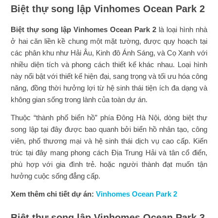
Biệt thự song lập Vinhomes Ocean Park 2
Biệt thự song lập Vinhomes Ocean Park 2
là loại hình nhà
ở hai căn liền kề chung một mặt tường, được quy hoạch tại
các phân khu như Hải Âu, Kinh đô Ánh Sáng, và Cọ Xanh với
nhiều diện tích và phong cách thiết kế khác nhau. Loại hình
này nổi bật với thiết kế hiện đại, sang trọng và tối ưu hóa công
năng, đồng thời hưởng lợi từ hệ sinh thái tiện ích đa dạng và
không gian sống trong lành của toàn dự án.
Thuộc “thành phố biển hồ” phía Đông Hà Nội, dòng biệt thự
song lập tại đây được bao quanh bởi biển hồ nhân tạo, công
viên, phố thương mại và hệ sinh thái dịch vụ cao cấp. Kiến
trúc tại đây mang phong cách Địa Trung Hải và tân cổ điển,
phù hợp với gia đình trẻ. hoặc người thành đạt muốn tận
hưởng cuộc sống đẳng cấp.
Xem thêm chi tiết dự án:
Vinhomes Ocean Park 2
Biệt thự song lập Vinhomes Ocean Park 3