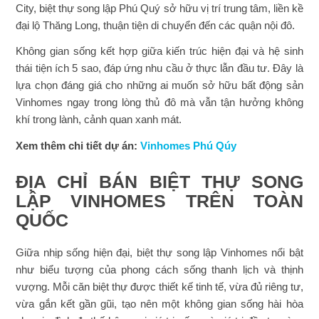
City, biệt thự song lập Phú Quý sở hữu vị trí trung tâm, liền kề
đại lộ Thăng Long, thuận tiện di chuyển đến các quận nội đô.
Không gian sống kết hợp giữa kiến trúc hiện đại và hệ sinh
thái tiện ích 5 sao, đáp ứng nhu cầu ở thực lẫn đầu tư. Đây là
lựa chọn đáng giá cho những ai muốn sở hữu bất động sản
Vinhomes ngay trong lòng thủ đô mà vẫn tận hưởng không
khí trong lành, cảnh quan xanh mát.
Xem thêm chi tiết dự án:
Vinhomes Phú Qúy
ĐỊA CHỈ BÁN BIỆT THỰ SONG
LẬP VINHOMES TRÊN TOÀN
QUỐC
Giữa nhịp sống hiện đại, biệt thự song lập Vinhomes nổi bật
như biểu tượng của phong cách sống thanh lịch và thịnh
vượng. Mỗi căn biệt thự được thiết kế tinh tế, vừa đủ riêng tư,
vừa gắn kết gần gũi, tạo nên một không gian sống hài hòa