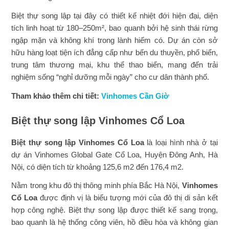
Biệt thự song lập tại đây có thiết kế nhiệt đới hiện đại, diện
tích linh hoạt từ 180–250m², bao quanh bởi hệ sinh thái rừng
ngập mặn và không khí trong lành hiếm có. Dự án còn sở
hữu hàng loạt tiện ích đẳng cấp như bến du thuyền, phố biển,
trung tâm thương mại, khu thể thao biển, mang đến trải
nghiệm sống “nghỉ dưỡng mỗi ngày” cho cư dân thành phố.
Tham khảo thêm chi tiết:
Vinhomes Cần Giờ
Biệt thự song lập Vinhomes Cổ Loa
Biệt thự song lập Vinhomes Cổ Loa
là loại hình nhà ở tại
dự án Vinhomes Global Gate Cổ Loa, Huyện Đông Anh, Hà
Nội, có diện tích từ khoảng 125,6 m2 đến 176,4 m2.
Nằm trong khu đô thị thông minh phía Bắc Hà Nội,
Vinhomes
Cổ Loa
được định vị là biểu tượng mới của đô thị di sản kết
hợp công nghệ. Biệt thự song lập được thiết kế sang trọng,
bao quanh là hệ thống công viên, hồ điều hòa và không gian