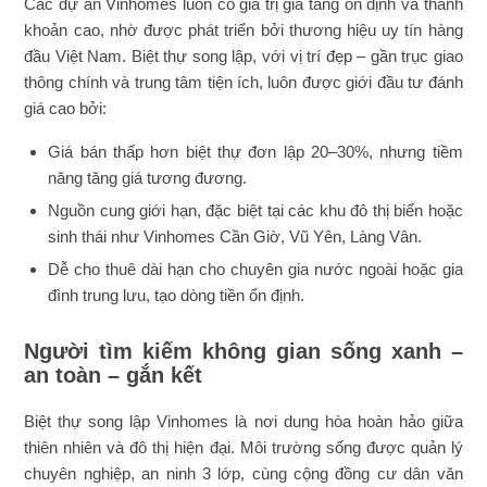
Các dự án Vinhomes luôn có giá trị gia tăng ổn định và thanh
khoản cao, nhờ được phát triển bởi thương hiệu uy tín hàng
đầu Việt Nam. Biệt thự song lập, với vị trí đẹp – gần trục giao
thông chính và trung tâm tiện ích, luôn được giới đầu tư đánh
giá cao bởi:
Giá bán thấp hơn biệt thự đơn lập 20–30%, nhưng tiềm
năng tăng giá tương đương.
Nguồn cung giới hạn, đặc biệt tại các khu đô thị biển hoặc
sinh thái như Vinhomes Cần Giờ, Vũ Yên, Làng Vân.
Dễ cho thuê dài hạn cho chuyên gia nước ngoài hoặc gia
đình trung lưu, tạo dòng tiền ổn định.
Người tìm kiếm không gian sống xanh –
an toàn – gắn kết
Biệt thự song lập Vinhomes là nơi dung hòa hoàn hảo giữa
thiên nhiên và đô thị hiện đại. Môi trường sống được quản lý
chuyên nghiệp, an ninh 3 lớp, cùng cộng đồng cư dân văn