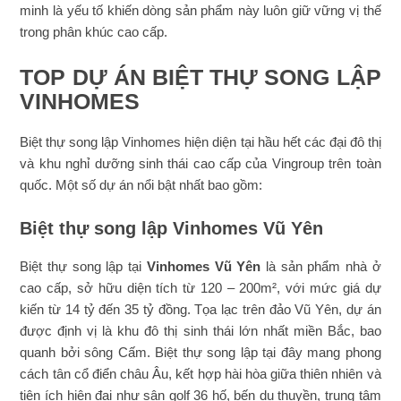
minh là yếu tố khiến dòng sản phẩm này luôn giữ vững vị thế
trong phân khúc cao cấp.
TOP DỰ ÁN BIỆT THỰ SONG LẬP
VINHOMES
Biệt thự song lập Vinhomes hiện diện tại hầu hết các đại đô thị
và khu nghỉ dưỡng sinh thái cao cấp của Vingroup trên toàn
quốc. Một số dự án nổi bật nhất bao gồm:
Biệt thự song lập Vinhomes Vũ Yên
Biệt thự song lập tại
Vinhomes Vũ Yên
là sản phẩm nhà ở
cao cấp, sở hữu diện tích từ 120 – 200m², với mức giá dự
kiến từ 14 tỷ đến 35 tỷ đồng. Tọa lạc trên đảo Vũ Yên, dự án
được định vị là khu đô thị sinh thái lớn nhất miền Bắc, bao
quanh bởi sông Cấm. Biệt thự song lập tại đây mang phong
cách tân cổ điển châu Âu, kết hợp hài hòa giữa thiên nhiên và
tiện ích hiện đại như sân golf 36 hố, bến du thuyền, trung tâm