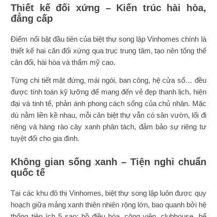
Thiết kế đối xứng – Kiến trúc hài hòa,
đẳng cấp
Điểm nổi bật đầu tiên của biệt thự song lập Vinhomes chính là
thiết kế hai căn đối xứng qua trục trung tâm, tạo nên tổng thể
cân đối, hài hòa và thẩm mỹ cao.
Từng chi tiết mặt đứng, mái ngói, ban công, hệ cửa sổ… đều
được tính toán kỹ lưỡng để mang đến vẻ đẹp thanh lịch, hiện
đại và tinh tế, phản ánh phong cách sống của chủ nhân. Mặc
dù nằm liền kề nhau, mỗi căn biệt thự vẫn có sân vườn, lối đi
riêng và hàng rào cây xanh phân tách, đảm bảo sự riêng tư
tuyệt đối cho gia đình.
Không gian sống xanh – Tiện nghi chuẩn
quốc tế
Tại các khu đô thị Vinhomes, biệt thự song lập luôn được quy
hoạch giữa mảng xanh thiên nhiên rộng lớn, bao quanh bởi hệ
thống tiện ích 5 sao: hồ điều hòa, công viên, clubhouse, bể