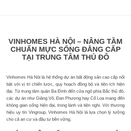
VINHOMES HÀ NỘI – NÂNG TẦM
CHUẨN MỰC SỐNG ĐẲNG CẤP
TẠI TRUNG TÂM THỦ ĐÔ
Vinhomes Hà Nội là hệ thống dự án bất động sản cao cấp nổi
bật với vị trí chiến lược, quy hoạch đồng bộ và tiện ích hiện
đại. Từ trung tâm quận Ba Đình đến cửa ngõ phía Bắc thủ đô,
các dự án như Giảng Võ, Đan Phượng hay Cổ Loa mang đến
không gian sống hiện đại, trong lành và tiện nghi. Với thương
hiệu uy tín Vingroup, Vinhomes Hà Nội là lựa chọn lý tưởng
cho cả an cư và đầu tư bền vững.