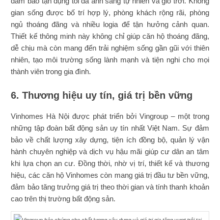
đảm bảo tận dụng tối đa ánh sáng tự nhiên và gió trời. Không
gian sống được bố trí hợp lý, phòng khách rộng rãi, phòng
ngủ thoáng đãng và nhiều logia để tận hưởng cảnh quan.
Thiết kế thông minh này không chỉ giúp căn hộ thoáng đãng,
dễ chịu mà còn mang đến trải nghiệm sống gần gũi với thiên
nhiên, tạo môi trường sống lành mạnh và tiện nghi cho mọi
thành viên trong gia đình.
6. Thương hiệu uy tín, giá trị bền vững
Vinhomes Hà Nội được phát triển bởi Vingroup – một trong
những tập đoàn bất động sản uy tín nhất Việt Nam. Sự đảm
bảo về chất lượng xây dựng, tiện ích đồng bộ, quản lý vận
hành chuyên nghiệp và dịch vụ hậu mãi giúp cư dân an tâm
khi lựa chọn an cư. Đồng thời, nhờ vị trí, thiết kế và thương
hiệu, các căn hộ Vinhomes còn mang giá trị đầu tư bền vững,
đảm bảo tăng trưởng giá trị theo thời gian và tính thanh khoản
cao trên thị trường bất động sản.