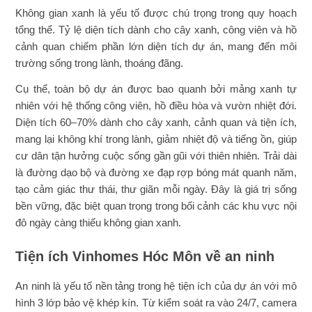
Không gian xanh là yếu tố được chú trọng trong quy hoạch
tổng thể. Tỷ lệ diện tích dành cho cây xanh, công viên và hồ
cảnh quan chiếm phần lớn diện tích dự án, mang đến môi
trường sống trong lành, thoáng đãng.
Cụ thể, toàn bộ dự án được bao quanh bởi mảng xanh tự
nhiên với hệ thống công viên, hồ điều hòa và vườn nhiệt đới.
Diện tích 60–70% dành cho cây xanh, cảnh quan và tiện ích,
mang lại không khí trong lành, giảm nhiệt độ và tiếng ồn, giúp
cư dân tận hưởng cuộc sống gần gũi với thiên nhiên. Trải dài
là đường dạo bộ và đường xe đạp rợp bóng mát quanh năm,
tạo cảm giác thư thái, thư giãn mỗi ngày. Đây là giá trị sống
bền vững, đặc biệt quan trọng trong bối cảnh các khu vực nội
đô ngày càng thiếu không gian xanh.
Tiện ích Vinhomes Hóc Môn về an ninh
An ninh là yếu tố nền tảng trong hệ tiện ích của dự án với mô
hình 3 lớp bảo vệ khép kín. Từ kiểm soát ra vào 24/7, camera