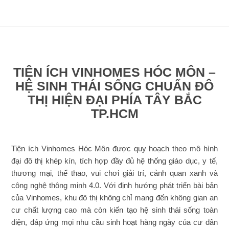
TIỆN ÍCH VINHOMES HÓC MÔN –
HỆ SINH THÁI SỐNG CHUẨN ĐÔ
THỊ HIỆN ĐẠI PHÍA TÂY BẮC
TP.HCM
Tiện ích Vinhomes Hóc Môn được quy hoạch theo mô hình
đại đô thị khép kín, tích hợp đầy đủ hệ thống giáo dục, y tế,
thương mại, thể thao, vui chơi giải trí, cảnh quan xanh và
công nghệ thông minh 4.0. Với định hướng phát triển bài bản
của Vinhomes, khu đô thị không chỉ mang đến không gian an
cư chất lượng cao mà còn kiến tạo hệ sinh thái sống toàn
diện, đáp ứng mọi nhu cầu sinh hoạt hàng ngày của cư dân