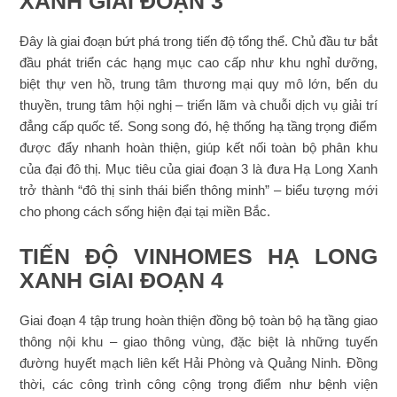
XANH GIAI ĐOẠN 3
Đây là giai đoạn bứt phá trong tiến độ tổng thể. Chủ đầu tư bắt
đầu phát triển các hạng mục cao cấp như khu nghỉ dưỡng,
biệt thự ven hồ, trung tâm thương mại quy mô lớn, bến du
thuyền, trung tâm hội nghị – triển lãm và chuỗi dịch vụ giải trí
đẳng cấp quốc tế. Song song đó, hệ thống hạ tầng trọng điểm
được đẩy nhanh hoàn thiện, giúp kết nối toàn bộ phân khu
của đại đô thị. Mục tiêu của giai đoạn 3 là đưa Hạ Long Xanh
trở thành “đô thị sinh thái biển thông minh” – biểu tượng mới
cho phong cách sống hiện đại tại miền Bắc.
TIẾN ĐỘ VINHOMES HẠ LONG
XANH GIAI ĐOẠN 4
Giai đoạn 4 tập trung hoàn thiện đồng bộ toàn bộ hạ tầng giao
thông nội khu – giao thông vùng, đặc biệt là những tuyến
đường huyết mạch liên kết Hải Phòng và Quảng Ninh. Đồng
thời, các công trình công cộng trọng điểm như bệnh viện