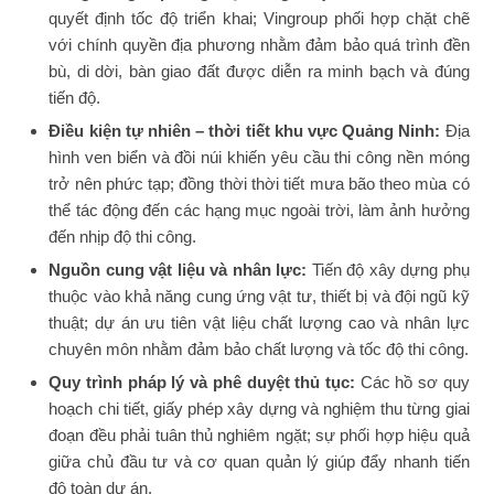
quyết định tốc độ triển khai; Vingroup phối hợp chặt chẽ
với chính quyền địa phương nhằm đảm bảo quá trình đền
bù, di dời, bàn giao đất được diễn ra minh bạch và đúng
tiến độ.
Điều kiện tự nhiên – thời tiết khu vực Quảng Ninh:
Địa
hình ven biển và đồi núi khiến yêu cầu thi công nền móng
trở nên phức tạp; đồng thời thời tiết mưa bão theo mùa có
thể tác động đến các hạng mục ngoài trời, làm ảnh hưởng
đến nhịp độ thi công.
Nguồn cung vật liệu và nhân lực:
Tiến độ xây dựng phụ
thuộc vào khả năng cung ứng vật tư, thiết bị và đội ngũ kỹ
thuật; dự án ưu tiên vật liệu chất lượng cao và nhân lực
chuyên môn nhằm đảm bảo chất lượng và tốc độ thi công.
Quy trình pháp lý và phê duyệt thủ tục:
Các hồ sơ quy
hoạch chi tiết, giấy phép xây dựng và nghiệm thu từng giai
đoạn đều phải tuân thủ nghiêm ngặt; sự phối hợp hiệu quả
giữa chủ đầu tư và cơ quan quản lý giúp đẩy nhanh tiến
độ toàn dự án.