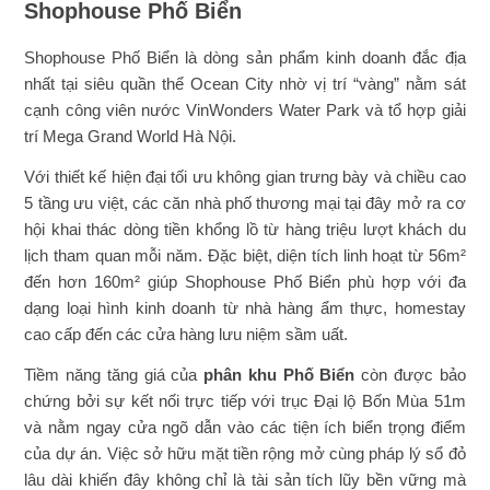
Shophouse Phố Biển
Shophouse Phố Biển là dòng sản phẩm kinh doanh đắc địa
nhất tại siêu quần thể Ocean City nhờ vị trí “vàng” nằm sát
cạnh công viên nước VinWonders Water Park và tổ hợp giải
trí Mega Grand World Hà Nội.
Với thiết kế hiện đại tối ưu không gian trưng bày và chiều cao
5 tầng ưu việt, các căn nhà phố thương mại tại đây mở ra cơ
hội khai thác dòng tiền khổng lồ từ hàng triệu lượt khách du
lịch tham quan mỗi năm. Đặc biệt, diện tích linh hoạt từ 56m²
đến hơn 160m² giúp Shophouse Phố Biển phù hợp với đa
dạng loại hình kinh doanh từ nhà hàng ẩm thực, homestay
cao cấp đến các cửa hàng lưu niệm sầm uất.
Tiềm năng tăng giá của
phân khu Phố Biển
còn được bảo
chứng bởi sự kết nối trực tiếp với trục Đại lộ Bốn Mùa 51m
và nằm ngay cửa ngõ dẫn vào các tiện ích biển trọng điểm
của dự án. Việc sở hữu mặt tiền rộng mở cùng pháp lý sổ đỏ
lâu dài khiến đây không chỉ là tài sản tích lũy bền vững mà