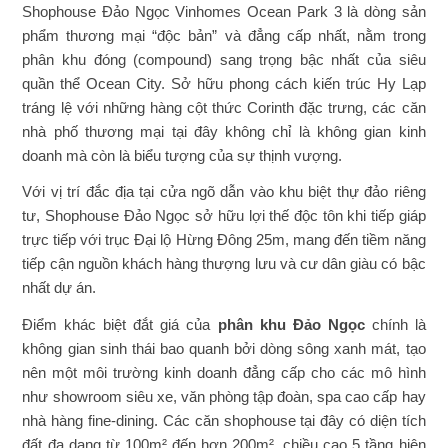
Shophouse Đảo Ngọc Vinhomes Ocean Park 3 là dòng sản
phẩm thương mại “độc bản” và đẳng cấp nhất, nằm trong
phân khu đóng (compound) sang trọng bậc nhất của siêu
quần thể Ocean City. Sở hữu phong cách kiến trúc Hy Lạp
tráng lệ với những hàng cột thức Corinth đặc trưng, các căn
nhà phố thương mại tại đây không chỉ là không gian kinh
doanh mà còn là biểu tượng của sự thịnh vượng.
Với vị trí đắc địa tại cửa ngõ dẫn vào khu biệt thự đảo riêng
tư, Shophouse Đảo Ngọc sở hữu lợi thế độc tôn khi tiếp giáp
trực tiếp với trục Đại lộ Hừng Đông 25m, mang đến tiềm năng
tiếp cận nguồn khách hàng thượng lưu và cư dân giàu có bậc
nhất dự án.
Điểm khác biệt đắt giá của
phân khu Đảo Ngọc
chính là
không gian sinh thái bao quanh bởi dòng sông xanh mát, tạo
nên một môi trường kinh doanh đẳng cấp cho các mô hình
như showroom siêu xe, văn phòng tập đoàn, spa cao cấp hay
nhà hàng fine-dining. Các căn shophouse tại đây có diện tích
đất đa dạng từ 100m² đến hơn 200m², chiều cao 5 tầng hiện