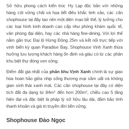
Sở hữu phong cách kiến trúc Hy Lạp độc bản với những
hàng cột vững chãi và họa tiết điêu khắc tinh xảo, các căn
shophouse tại đây tạo nên một diện mạo bề thế, lý tưởng cho
các loại hình kinh doanh cao cấp như phòng khám quốc tế,
văn phòng đại diện, hay các nhà hàng fine-dining. Với lợi thế
nằm gần trục Đại lộ Hừng Đông 25m và kết nối trực tiếp với
vịnh biển kỳ quan Paradise Bay, Shophouse Vịnh Xanh thừa
hưởng lưu lượng khách hàng ổn định và giàu có từ các phân
khu biệt thự đóng ven sông.
Điểm đắt giá nhất của
phân khu Vịnh Xanh
chính là sự giao
hòa hoàn hảo giữa nhịp sống thương mại sầm uất và không
gian sinh thái xanh mát. Các căn shophouse tại đây có diện
tích đất đa dạng từ 84m² đến hơn 200m², chiều cao 5 tầng
hiện đại và đặc biệt là pháp lý sở hữu lâu dài, đảm bảo tính
thanh khoản và giá trị truyền đời bền vững.
Shophouse Đảo Ngọc