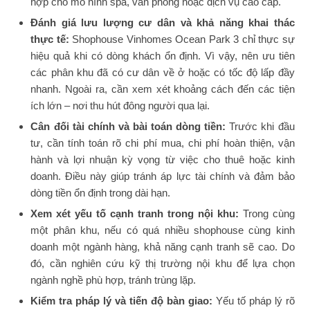
hợp cho mô hình spa, văn phòng hoặc dịch vụ cao cấp.
Đánh giá lưu lượng cư dân và khả năng khai thác
thực tế:
Shophouse Vinhomes Ocean Park 3 chỉ thực sự
hiệu quả khi có dòng khách ổn định. Vì vậy, nên ưu tiên
các phân khu đã có cư dân về ở hoặc có tốc độ lấp đầy
nhanh. Ngoài ra, cần xem xét khoảng cách đến các tiện
ích lớn – nơi thu hút đông người qua lại.
Cân đối tài chính và bài toán dòng tiền:
Trước khi đầu
tư, cần tính toán rõ chi phí mua, chi phí hoàn thiện, vận
hành và lợi nhuận kỳ vọng từ việc cho thuê hoặc kinh
doanh. Điều này giúp tránh áp lực tài chính và đảm bảo
dòng tiền ổn định trong dài hạn.
Xem xét yếu tố cạnh tranh trong nội khu:
Trong cùng
một phân khu, nếu có quá nhiều shophouse cùng kinh
doanh một ngành hàng, khả năng cạnh tranh sẽ cao. Do
đó, cần nghiên cứu kỹ thị trường nội khu để lựa chọn
ngành nghề phù hợp, tránh trùng lặp.
Kiểm tra pháp lý và tiến độ bàn giao:
Yếu tố pháp lý rõ