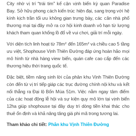
City nhờ vị trí “trái tim” kế cận vịnh biển kỳ quan Paradise
Bay. Sở hữu phong cách kiến trúc hiện đại, sang trọng với hệ
kính kịch trần tối ưu không gian trưng bày, các căn nhà phố
thương mại tại đây mở ra cơ hội kinh doanh vô hạn từ lượng
khách tham quan khổng lồ đổ về vui chơi, giải trí mỗi ngày.
Với diện tích linh hoạt từ 78m² đến 165m² và chiều cao 5 tầng
ưu việt, Shophouse Vịnh Thiên Đường đáp ứng hoàn hảo mọi
mô hình từ nhà hàng view biển, quán cafe cao cấp đến các
thương hiệu thời trang quốc tế.
Đặc biệt, tiềm năng sinh lời của phân khu Vịnh Thiên Đường
còn đến từ vị trí tiếp giáp các trục đường chính nội khu và kết
nối thẳng ra Đại lộ Bốn Mùa 51m. Việc nằm ngay tâm điểm
của các hoạt động lễ hội và sự kiện quy mô lớn tại vịnh biển
12ha giúp shophouse tại đây duy trì dòng tiền khai thác cho
thuê ổn định và khả năng tăng giá phi mã trong tương lai.
Tham khảo chi tiết:
Phân khu Vịnh Thiên Đường