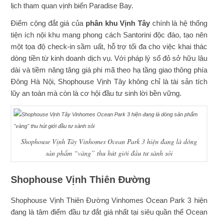
lịch tham quan vịnh biển Paradise Bay.
Điểm cộng đắt giá của
phân khu Vịnh Tây
chính là hệ thống
tiện ích nội khu mang phong cách Santorini độc đáo, tạo nên
một tọa độ check-in sầm uất, hỗ trợ tối đa cho việc khai thác
dòng tiền từ kinh doanh dịch vụ. Với pháp lý sổ đỏ sở hữu lâu
dài và tiềm năng tăng giá phi mã theo hạ tầng giao thông phía
Đông Hà Nội, Shophouse Vịnh Tây không chỉ là tài sản tích
lũy an toàn mà còn là cơ hội đầu tư sinh lời bền vững.
Shophouse Vịnh Tây Vinhomes Ocean Park 3 hiện đang là dòng
sản phẩm “vàng” thu hút giới đầu tư sành sỏi
Shophouse Vịnh Thiên Đường
Shophouse Vịnh Thiên Đường Vinhomes Ocean Park 3 hiện
đang là tâm điểm đầu tư đắt giá nhất tại siêu quần thể Ocean