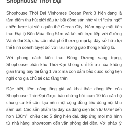
Shophouse Thời Đại
Shophouse Thời Đại Vinhomes Ocean Park 3 hiện đang là
tâm điểm thu hút giới đầu tư bất động sản nhờ vị trí “cửa ngõ”
chiến lược tại siêu quần thể Ocean City. Nằm ngay mặt tiền
trục Đại lộ Bốn Mùa rộng 51m và kết nối trực tiếp với đường
Vành đai 3.5, các căn nhà phố thương mại tại đây sở hữu lợi
thế kinh doanh tuyệt đối với lưu lượng giao thông khổng lồ.
Với phong cách kiến trúc Đông Dương sang trọng,
Shophouse phân khu Thời Đại không chỉ tối ưu hóa không
gian trưng bày tại tầng 1 và 2 mà còn đảm bảo cuộc sống tiện
nghi cho gia chủ tại các tầng trên.
Đặc biệt, tiềm năng tăng giá và khai thác dòng tiền của
Shophouse Thời Đại được bảo chứng bởi cụm 10 tòa căn hộ
chung cư kế cận, tạo nên một cộng đồng tiêu dùng nội khu
sầm uất. Các sản phẩm tại đây đa dạng diện tích từ 60m² đến
hơn 190m², chiều cao 5 tầng hiện đại, đáp ứng mọi mô hình
từ nhà hàng, showroom đến văn phòng đại diện. Với pháp lý