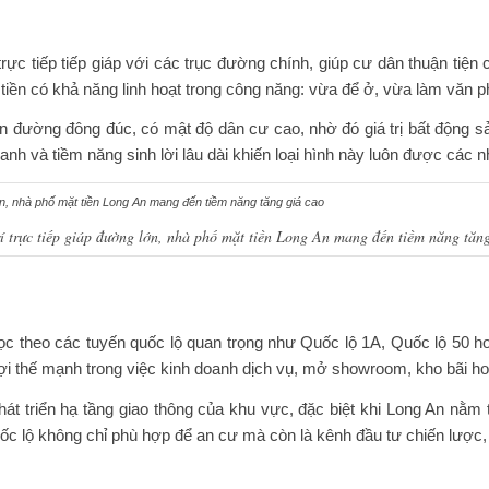
rực tiếp tiếp giáp với các trục đường chính, giúp cư dân thuận tiện
tiền có khả năng linh hoạt trong công năng: vừa để ở, vừa làm văn
n đường đông đúc, có mật độ dân cư cao, nhờ đó giá trị bất động sả
oanh và tiềm năng sinh lời lâu dài khiến loại hình này luôn được các 
rí trực tiếp giáp đường lớn, nhà phố mặt tiền Long An mang đến tiềm năng tăn
ọc theo các tuyến quốc lộ quan trọng như Quốc lộ 1A, Quốc lộ 50 h
 lợi thế mạnh trong việc kinh doanh dịch vụ, mở showroom, kho bãi h
át triển hạ tầng giao thông của khu vực, đặc biệt khi Long An nằm
c lộ không chỉ phù hợp để an cư mà còn là kênh đầu tư chiến lược, ma