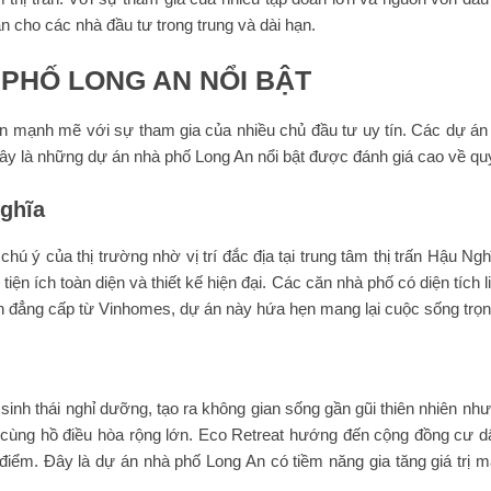
ẫn cho các nhà đầu tư trong trung và dài hạn.
PHỐ LONG AN NỔI BẬT
ển mạnh mẽ với sự tham gia của nhiều chủ đầu tư uy tín. Các dự án
 đây là những dự án nhà phố Long An nổi bật được đánh giá cao về qu
ghĩa
chú ý của thị trường nhờ vị trí đắc địa tại trung tâm thị trấn Hậu
ện ích toàn diện và thiết kế hiện đại. Các căn nhà phố có diện tích 
ch đẳng cấp từ Vinhomes, dự án này hứa hẹn mang lại cuộc sống trọn 
inh thái nghỉ dưỡng, tạo ra không gian sống gần gũi thiên nhiên như
nh cùng hồ điều hòa rộng lớn. Eco Retreat hướng đến cộng đồng cư d
 điểm. Đây là dự án nhà phố Long An có tiềm năng gia tăng giá tr