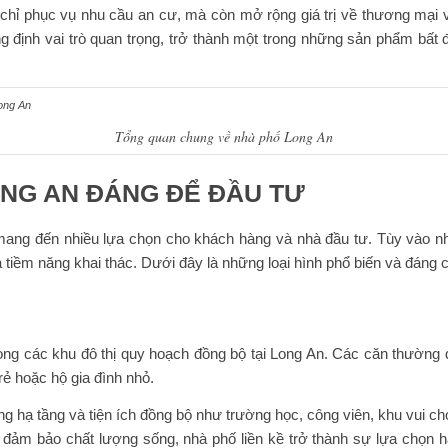
 chỉ phục vụ nhu cầu an cư, mà còn mở rộng giá trị về thương mại và
 định vai trò quan trọng, trở thành một trong những sản phẩm bất đ
Tổng quan chung về nhà phố Long An
ONG AN ĐÁNG ĐỂ ĐẦU TƯ
mang đến nhiều lựa chọn cho khách hàng và nhà đầu tư. Tùy vào nhu
và tiềm năng khai thác. Dưới đây là những loại hình phổ biến và đáng c
rong các khu đô thị quy hoạch đồng bộ tại Long An. Các căn thường đ
rẻ hoặc hộ gia đình nhỏ.
g hạ tầng và tiện ích đồng bộ như trường học, công viên, khu vui ch
a đảm bảo chất lượng sống, nhà phố liền kề trở thành sự lựa chọn h