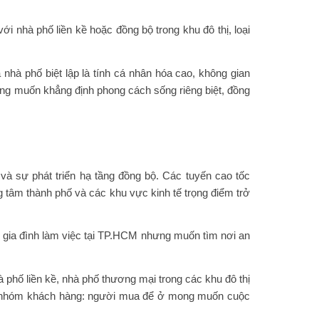
i nhà phố liền kề hoặc đồng bộ trong khu đô thị, loại
hà phố biệt lập là tính cá nhân hóa cao, không gian
ong muốn khẳng định phong cách sống riêng biệt, đồng
à sự phát triển hạ tầng đồng bộ. Các tuyến cao tốc
 tâm thành phố và các khu vực kinh tế trọng điểm trở
c gia đình làm việc tại TP.HCM nhưng muốn tìm nơi an
à phố liền kề, nhà phố thương mại trong các khu đô thị
ai nhóm khách hàng: người mua để ở mong muốn cuộc