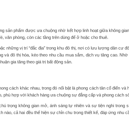
òng sản phẩm được ưa chuộng nhờ kết hợp linh hoạt giữa không gia
fé, văn phòng, còn các tầng trên dùng để ở hoặc cho thuê.
c những vị trí “đắc địa” trong khu đô thị, nơi có lưu lượng dân cư 
ng và đô thị hóa, kéo theo nhu cầu mua sắm, dịch vụ tăng cao. Nhờ 
huận gia tăng theo giá trị bất động sản.
ng cách khác nhau, trong đó nổi bật là phong cách tân cổ điển và hiệ
h xảo, phù hợp với khách hàng ưa chuộng sự đẳng cấp và phong cách s
t, chú trọng không gian mở, ánh sáng tự nhiên và sự tiện nghi trong 
 nào, cả hai đều thể hiện sự chỉn chu trong thiết kế, đáp ứng nhu 