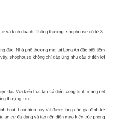
n ở và kinh doanh. Thông thường, shophouse có từ 3–
đông đúc. Nhà phố thương mại tại Long An đặc biệt tiềm
vậy, shophouse không chỉ đáp ứng nhu cầu ở tiện lợi
n đại. Với kiến trúc tân cổ điển, công trình mang nét
ống thượng lưu.
sinh hoạt. Loại hình này rất được lòng các gia đình trẻ
cầu an cư đa dạng và tạo nên diện mạo kiến trúc phong