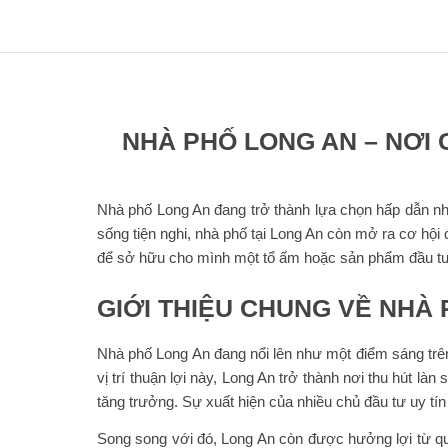
NHÀ PHỐ LONG AN – NƠI 
Nhà phố Long An đang trở thành lựa chọn hấp dẫn nh
sống tiện nghi, nhà phố tại Long An còn mở ra cơ hội 
để sở hữu cho mình một tổ ấm hoặc sản phẩm đầu tư gi
GIỚI THIỆU CHUNG VỀ NHÀ
Nhà phố Long An đang nổi lên như một điểm sáng trên 
vị trí thuận lợi này, Long An trở thành nơi thu hút
tăng trưởng. Sự xuất hiện của nhiều chủ đầu tư uy tí
Song song với đó, Long An còn được hưởng lợi từ quá