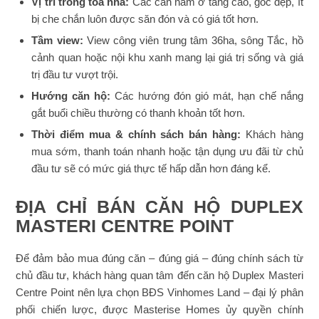
Vị trí trong tòa nhà:
Các căn nằm ở tầng cao, góc đẹp, ít
bị che chắn luôn được săn đón và có giá tốt hơn.
Tầm view:
View công viên trung tâm 36ha, sông Tắc, hồ
cảnh quan hoặc nội khu xanh mang lại giá trị sống và giá
trị đầu tư vượt trội.
Hướng căn hộ:
Các hướng đón gió mát, hạn chế nắng
gắt buổi chiều thường có thanh khoản tốt hơn.
Thời điểm mua & chính sách bán hàng:
Khách hàng
mua sớm, thanh toán nhanh hoặc tận dụng ưu đãi từ chủ
đầu tư sẽ có mức giá thực tế hấp dẫn hơn đáng kể.
ĐỊA CHỈ BÁN CĂN HỘ DUPLEX
MASTERI CENTRE POINT
Để đảm bảo mua đúng căn – đúng giá – đúng chính sách từ
chủ đầu tư, khách hàng quan tâm đến căn hộ Duplex Masteri
Centre Point nên lựa chọn BĐS Vinhomes Land – đại lý phân
phối chiến lược, được Masterise Homes ủy quyền chính