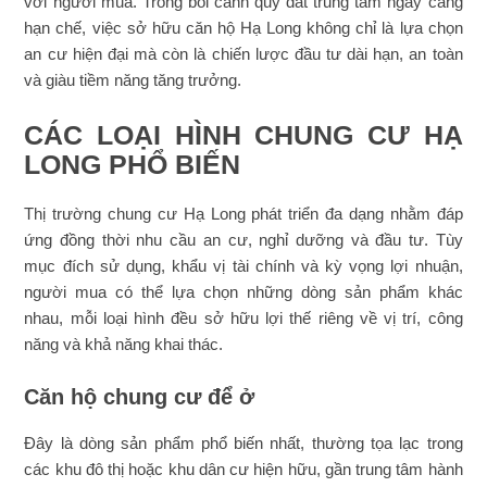
với người mua. Trong bối cảnh quỹ đất trung tâm ngày càng
hạn chế, việc sở hữu căn hộ Hạ Long không chỉ là lựa chọn
an cư hiện đại mà còn là chiến lược đầu tư dài hạn, an toàn
và giàu tiềm năng tăng trưởng.
CÁC LOẠI HÌNH CHUNG CƯ HẠ
LONG PHỔ BIẾN
Thị trường chung cư Hạ Long phát triển đa dạng nhằm đáp
ứng đồng thời nhu cầu an cư, nghỉ dưỡng và đầu tư. Tùy
mục đích sử dụng, khẩu vị tài chính và kỳ vọng lợi nhuận,
người mua có thể lựa chọn những dòng sản phẩm khác
nhau, mỗi loại hình đều sở hữu lợi thế riêng về vị trí, công
năng và khả năng khai thác.
Căn hộ chung cư để ở
Đây là dòng sản phẩm phổ biến nhất, thường tọa lạc trong
các khu đô thị hoặc khu dân cư hiện hữu, gần trung tâm hành