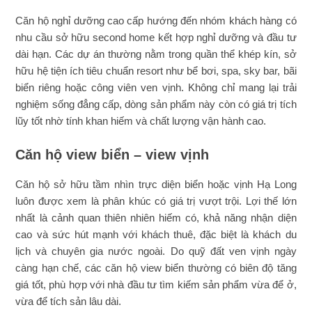
Căn hộ nghỉ dưỡng cao cấp hướng đến nhóm khách hàng có
nhu cầu sở hữu second home kết hợp nghỉ dưỡng và đầu tư
dài hạn. Các dự án thường nằm trong quần thể khép kín, sở
hữu hệ tiện ích tiêu chuẩn resort như bể bơi, spa, sky bar, bãi
biển riêng hoặc công viên ven vịnh. Không chỉ mang lại trải
nghiệm sống đẳng cấp, dòng sản phẩm này còn có giá trị tích
lũy tốt nhờ tính khan hiếm và chất lượng vận hành cao.
Căn hộ view biển – view vịnh
Căn hộ sở hữu tầm nhìn trực diện biển hoặc vịnh Hạ Long
luôn được xem là phân khúc có giá trị vượt trội. Lợi thế lớn
nhất là cảnh quan thiên nhiên hiếm có, khả năng nhận diện
cao và sức hút mạnh với khách thuê, đặc biệt là khách du
lịch và chuyên gia nước ngoài. Do quỹ đất ven vịnh ngày
càng hạn chế, các căn hộ view biển thường có biên độ tăng
giá tốt, phù hợp với nhà đầu tư tìm kiếm sản phẩm vừa để ở,
vừa để tích sản lâu dài.