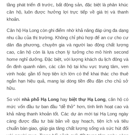
tầng phát triển đi trước, bất động sản, đặc biệt là phân khúc
căn hộ, luôn được hưởng lợi trực tiếp về giá trị và thanh
khoản.
Căn hộ Hạ Long còn ghi điểm nhờ khả năng đáp ứng đa dạng
nhu cầu của thị trường. Không chỉ phù hợp để an cư cho cư
dân địa phương, chuyên gia và người lao động chất lượng
cao, căn hộ còn là lựa chọn lý tưởng cho mô hình second
home nghỉ dưỡng. Đặc biệt, với lượng khách du lịch đông và
ổn định quanh năm, các căn hộ tại khu vực trung tâm, ven
vịnh hoặc gần tổ hợp tiện ích lớn có thể khai thác cho thuê
ngắn hạn hiệu quả, mang lại dòng tiền đều đặn cho chủ sở
hữu.
So với
nhà phố Hạ Long
hay
biệt thự Hạ Long
, căn hộ có
mức vốn đầu tư ban đầu “dễ thở” hơn, tính linh hoạt cao và
khả năng thanh khoản tốt. Các dự án mới tại Hạ Long ngày
càng được đầu tư bài bản về quy hoạch, tiện ích và tiêu
chuẩn bàn giao, giúp gia tăng chất lượng sống và sức hút đối