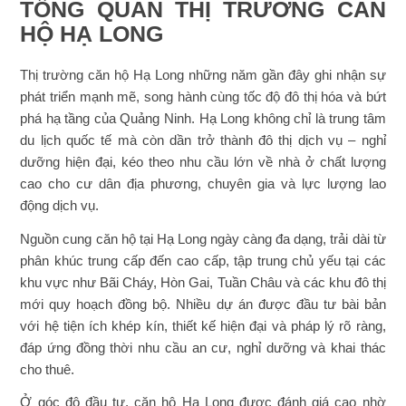
TỔNG QUAN THỊ TRƯỜNG CĂN
HỘ HẠ LONG
Thị trường căn hộ Hạ Long những năm gần đây ghi nhận sự
phát triển mạnh mẽ, song hành cùng tốc độ đô thị hóa và bứt
phá hạ tầng của Quảng Ninh. Hạ Long không chỉ là trung tâm
du lịch quốc tế mà còn dần trở thành đô thị dịch vụ – nghỉ
dưỡng hiện đại, kéo theo nhu cầu lớn về nhà ở chất lượng
cao cho cư dân địa phương, chuyên gia và lực lượng lao
động dịch vụ.
Nguồn cung căn hộ tại Hạ Long ngày càng đa dạng, trải dài từ
phân khúc trung cấp đến cao cấp, tập trung chủ yếu tại các
khu vực như Bãi Cháy, Hòn Gai, Tuần Châu và các khu đô thị
mới quy hoạch đồng bộ. Nhiều dự án được đầu tư bài bản
với hệ tiện ích khép kín, thiết kế hiện đại và pháp lý rõ ràng,
đáp ứng đồng thời nhu cầu an cư, nghỉ dưỡng và khai thác
cho thuê.
Ở góc độ đầu tư, căn hộ Hạ Long được đánh giá cao nhờ