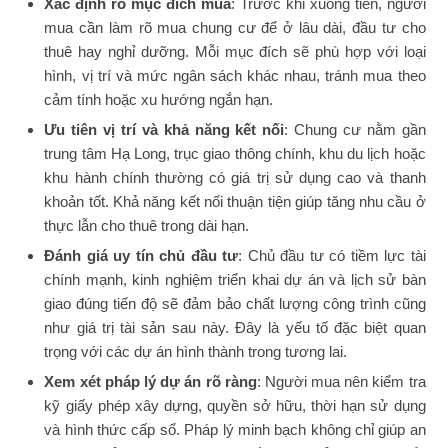
Xác định rõ mục đích mua
: Trước khi xuống tiền, người
mua cần làm rõ mua chung cư để ở lâu dài, đầu tư cho
thuê hay nghỉ dưỡng. Mỗi mục đích sẽ phù hợp với loại
hình, vị trí và mức ngân sách khác nhau, tránh mua theo
cảm tính hoặc xu hướng ngắn hạn.
Ưu tiên vị trí và khả năng kết nối
: Chung cư nằm gần
trung tâm Hạ Long, trục giao thông chính, khu du lịch hoặc
khu hành chính thường có giá trị sử dụng cao và thanh
khoản tốt. Khả năng kết nối thuận tiện giúp tăng nhu cầu ở
thực lẫn cho thuê trong dài hạn.
Đánh giá uy tín chủ đầu tư
: Chủ đầu tư có tiềm lực tài
chính mạnh, kinh nghiệm triển khai dự án và lịch sử bàn
giao đúng tiến độ sẽ đảm bảo chất lượng công trình cũng
như giá trị tài sản sau này. Đây là yếu tố đặc biệt quan
trọng với các dự án hình thành trong tương lai.
Xem xét pháp lý dự án rõ ràng
: Người mua nên kiểm tra
kỹ giấy phép xây dựng, quyền sở hữu, thời hạn sử dụng
và hình thức cấp sổ. Pháp lý minh bạch không chỉ giúp an