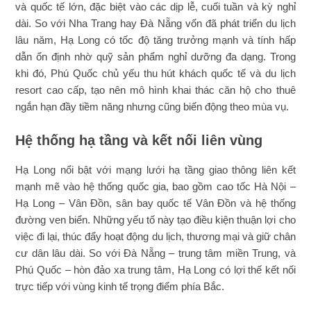
và quốc tế lớn, đặc biệt vào các dịp lễ, cuối tuần và kỳ nghỉ
dài. So với Nha Trang hay Đà Nẵng vốn đã phát triển du lịch
lâu năm, Hạ Long có tốc độ tăng trưởng mạnh và tính hấp
dẫn ổn định nhờ quỹ sản phẩm nghỉ dưỡng đa dạng. Trong
khi đó, Phú Quốc chủ yếu thu hút khách quốc tế và du lịch
resort cao cấp, tạo nên mô hình khai thác căn hộ cho thuê
ngắn hạn đầy tiềm năng nhưng cũng biến động theo mùa vụ.
Hệ thống hạ tầng và kết nối liên vùng
Hạ Long nổi bật với mạng lưới hạ tầng giao thông liên kết
mạnh mẽ vào hệ thống quốc gia, bao gồm cao tốc Hà Nội –
Hạ Long – Vân Đồn, sân bay quốc tế Vân Đồn và hệ thống
đường ven biển. Những yếu tố này tạo điều kiện thuận lợi cho
việc đi lại, thúc đẩy hoạt động du lịch, thương mại và giữ chân
cư dân lâu dài. So với Đà Nẵng – trung tâm miền Trung, và
Phú Quốc – hòn đảo xa trung tâm, Hạ Long có lợi thế kết nối
trực tiếp với vùng kinh tế trọng điểm phía Bắc.