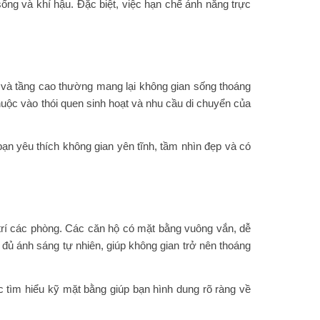
ống và khí hậu. Đặc biệt, việc hạn chế ánh nắng trực
g và tầng cao thường mang lại không gian sống thoáng
huộc vào thói quen sinh hoạt và nhu cầu di chuyển của
bạn yêu thích không gian yên tĩnh, tầm nhìn đẹp và có
trí các phòng. Các căn hộ có mặt bằng vuông vắn, dễ
ó đủ ánh sáng tự nhiên, giúp không gian trở nên thoáng
c tìm hiểu kỹ mặt bằng giúp bạn hình dung rõ ràng về