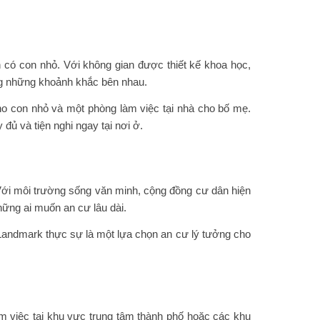
h có con nhỏ. Với không gian được thiết kế khoa học,
ởng những khoảnh khắc bên nhau.
cho con nhỏ và một phòng làm việc tại nhà cho bố mẹ.
đủ và tiện nghi ngay tại nơi ở.
Với môi trường sống văn minh, cộng đồng cư dân hiện
hững ai muốn an cư lâu dài.
Landmark thực sự là một lựa chọn an cư lý tưởng cho
m việc tại khu vực trung tâm thành phố hoặc các khu