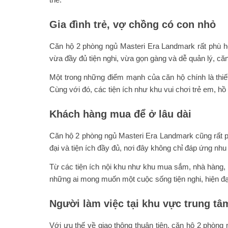
Gia đình trẻ, vợ chồng có con nhỏ
Căn hộ 2 phòng ngủ Masteri Era Landmark rất phù hợp
vừa đầy đủ tiện nghi, vừa gọn gàng và dễ quản lý, că
Một trong những điểm mạnh của căn hộ chính là thiết
Cùng với đó, các tiện ích như khu vui chơi trẻ em, hồ 
Khách hàng mua để ở lâu dài
Căn hộ 2 phòng ngủ Masteri Era Landmark cũng rất p
đại và tiện ích đầy đủ, nơi đây không chỉ đáp ứng nh
Từ các tiện ích nội khu như khu mua sắm, nhà hàng,
những ai mong muốn một cuộc sống tiện nghi, hiện đạ
Người làm việc tại khu vực trung tâ
Với ưu thế về giao thông thuận tiện, căn hộ 2 phòn