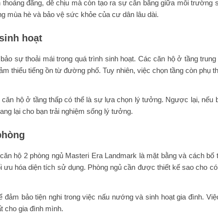
n thoáng đãng, dễ chịu mà còn tạo ra sự cân bằng giữa môi trường s
ong mùa hè và bảo vệ sức khỏe của cư dân lâu dài.
sinh hoạt
 bảo sự thoải mái trong quá trình sinh hoạt. Các căn hộ ở tầng trun
ảm thiểu tiếng ồn từ đường phố. Tuy nhiên, việc chọn tầng còn phụ t
, căn hộ ở tầng thấp có thể là sự lựa chọn lý tưởng. Ngược lại, nếu 
ng lại cho bạn trải nghiệm sống lý tưởng.
 phòng
n căn hộ 2 phòng ngủ Masteri Era Landmark là mặt bằng và cách bố 
tối ưu hóa diện tích sử dụng. Phòng ngủ cần được thiết kế sao cho c
 đảm bảo tiện nghi trong việc nấu nướng và sinh hoạt gia đình. Việ
t cho gia đình mình.