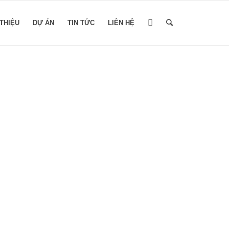
 THIỆU
DỰ ÁN
TIN TỨC
LIÊN HỆ