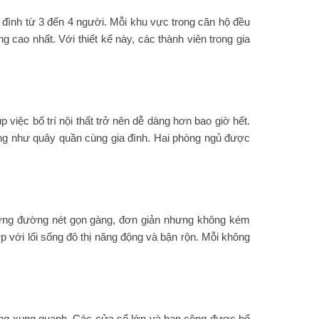
 đình từ 3 đến 4 người. Mỗi khu vực trong căn hộ đều
g cao nhất. Với thiết kế này, các thành viên trong gia
iệc bố trí nội thất trở nên dễ dàng hơn bao giờ hết.
cũng như quây quần cùng gia đình. Hai phòng ngủ được
 những đường nét gọn gàng, đơn giản nhưng không kém
hợp với lối sống đô thị năng động và bận rộn. Mỗi không
ường xung quanh. Các cửa sổ lớn và ban công được bố