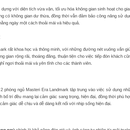
ng với diện tích vừa vặn, tối ưu hóa không gian sinh hoạt cho gia
không có không gian dư thừa, đồng thời vẫn đảm bảo công năng sử dụn
hằng ngày một cách thoải mái và hiệu quả.
t
k rất khoa học và thông minh, với những đường nét vuông vắn giúp v
ng gian rộng rãi, thoáng đãng, thuận tiện cho việc tiếp đón khách 
nghỉ ngơi thoải mái và yên tĩnh cho các thành viên.
 hộ 2 phòng ngủ Masteri Era Landmark tập trung vào việc sử dụng
cách bố trí đều mang lại cảm giác sang trọng, hiện đại, đồng thời phù 
cảm giác dễ chịu và dễ dàng kết nối với nhịp sống hiện đại.
òng ngủ
chính là khả năng đón gió và ánh sáng tự nhiên từ môi tr