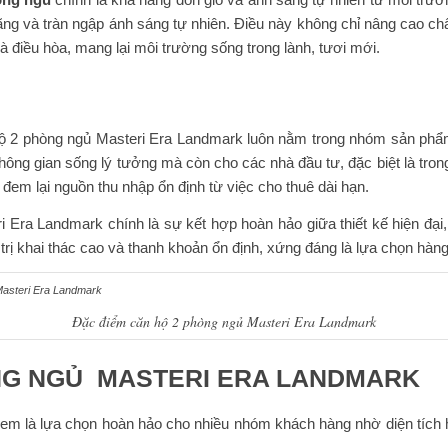
 đãng và tràn ngập ánh sáng tự nhiên. Điều này không chỉ nâng cao c
à điều hòa, mang lại môi trường sống trong lành, tươi mới.
 hộ 2 phòng ngủ Masteri Era Landmark luôn nằm trong nhóm sản phẩm
ông gian sống lý tưởng mà còn cho các nhà đầu tư, đặc biệt là tro
 đem lại nguồn thu nhập ổn định từ việc cho thuê dài hạn.
 Era Landmark chính là sự kết hợp hoàn hảo giữa thiết kế hiện đại
 trị khai thác cao và thanh khoản ổn định, xứng đáng là lựa chọn hàn
Đặc điểm căn hộ 2 phòng ngủ Masteri Era Landmark
ÒNG NGỦ MASTERI ERA LANDMARK
m là lựa chọn hoàn hảo cho nhiều nhóm khách hàng nhờ diện tích hợp