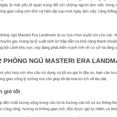
 ngày là một yếu tố quan trọng đối với những người làm việc trong m
ng gian sống yên tĩnh và hiện đại sau một ngày làm việc căng thẳng
 phòng ngủ Masteri Era Landmark là sự lựa chọn tuyệt vời cho các nh
huyên gia, mang lại tỷ suất sinh lợi hấp dẫn và khả năng thanh khoả
trong bối cảnh khu vực này đang phát triển mạnh mẽ về cơ sở hạ tầng v
 2 PHÒNG NGỦ MASTERI ERA LAND
 phù hợp với nhu cầu sử dụng và tối ưu giá trị đầu tư, bạn cần lưu
 gian sống lý tưởng mà còn giúp tối đa hóa lợi ích về lâu dài.
 gió tốt
ếp đến chất lượng sống trong căn hộ là hướng căn hộ và sự thông th
n công rộng, hướng ra không gian mở, đón được gió tự nhiên và ánh 