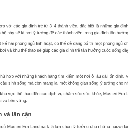
 với các gia đình trẻ từ 3–4 thành viên, đặc biệt là những gia đìn
n hộ này sẽ là nơi lý tưởng để các thành viên trong gia đình tận hư
 kế hai phòng ngủ linh hoạt, có thể dễ dàng bố trí một phòng ngủ 
bơi và khu thể thao sẽ giúp các gia đình trẻ tận hưởng cuộc sống đầy 
hù hợp với những khách hàng tìm kiếm một nơi ở lâu dài, ổn định. 
u cầu sinh sống mà còn mang lại một không gian sống lý tưởng cho n
 khu vực thể thao đến các dịch vụ chăm sóc sức khỏe, Masteri Era 
i và bền vững.
m và lân cận
g ngủ Masteri Era Landmark là lựa chọn lý tưởng cho những người là