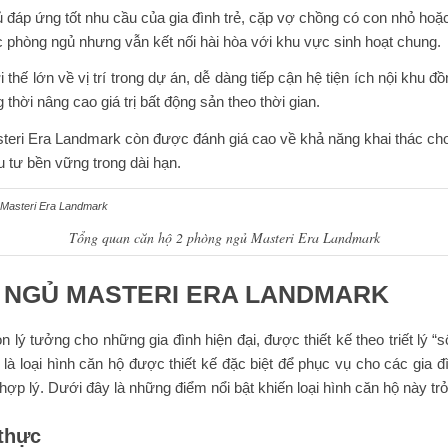
ngủ đáp ứng tốt nhu cầu của gia đình trẻ, cặp vợ chồng có con nhỏ h
c phòng ngủ nhưng vẫn kết nối hài hòa với khu vực sinh hoạt chung.
ế lớn về vị trí trong dự án, dễ dàng tiếp cận hệ tiện ích nội khu đồ
 thời nâng cao giá trị bất động sản theo thời gian.
eri Era Landmark còn được đánh giá cao về khả năng khai thác cho 
 tư bền vững trong dài hạn.
Tổng quan căn hộ 2 phòng ngủ Masteri Era Landmark
G NGỦ MASTERI ERA LANDMARK
lý tưởng cho những gia đình hiện đại, được thiết kế theo triết lý “s
à loại hình căn hộ được thiết kế đặc biệt để phục vụ cho các gia đì
à hợp lý. Dưới đây là những điểm nổi bật khiến loại hình căn hộ này t
 thực