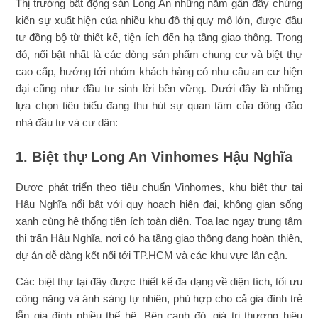
Thị trường bất động sản Long An những năm gần đây chứng
kiến sự xuất hiện của nhiều khu đô thị quy mô lớn, được đầu
tư đồng bộ từ thiết kế, tiện ích đến hạ tầng giao thông. Trong
đó, nổi bật nhất là các dòng sản phẩm chung cư và biệt thự
cao cấp, hướng tới nhóm khách hàng có nhu cầu an cư hiện
đại cũng như đầu tư sinh lời bền vững. Dưới đây là những
lựa chọn tiêu biểu đang thu hút sự quan tâm của đông đảo
nhà đầu tư và cư dân:
1. Biệt thự Long An Vinhomes Hậu Nghĩa
Được phát triển theo tiêu chuẩn Vinhomes, khu biệt thự tại
Hậu Nghĩa nổi bật với quy hoạch hiện đại, không gian sống
xanh cùng hệ thống tiện ích toàn diện. Tọa lạc ngay trung tâm
thị trấn Hậu Nghĩa, nơi có hạ tầng giao thông đang hoàn thiện,
dự án dễ dàng kết nối tới TP.HCM và các khu vực lân cận.
Các biệt thự tại đây được thiết kế đa dạng về diện tích, tối ưu
công năng và ánh sáng tự nhiên, phù hợp cho cả gia đình trẻ
lẫn gia đình nhiều thế hệ. Bên cạnh đó, giá trị thương hiệu