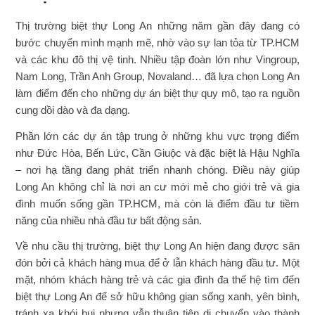
Thị trường biệt thự Long An những năm gần đây đang có
bước chuyển mình mạnh mẽ, nhờ vào sự lan tỏa từ TP.HCM
và các khu đô thị vệ tinh. Nhiều tập đoàn lớn như Vingroup,
Nam Long, Trần Anh Group, Novaland… đã lựa chọn Long An
làm điểm đến cho những dự án biệt thự quy mô, tạo ra nguồn
cung dồi dào và đa dạng.
Phần lớn các dự án tập trung ở những khu vực trọng điểm
như Đức Hòa, Bến Lức, Cần Giuộc và đặc biệt là Hậu Nghĩa
– nơi hạ tầng đang phát triển nhanh chóng. Điều này giúp
Long An không chỉ là nơi an cư mới mẻ cho giới trẻ và gia
đình muốn sống gần TP.HCM, mà còn là điểm đầu tư tiềm
năng của nhiều nhà đầu tư bất động sản.
Về nhu cầu thị trường, biệt thự Long An hiện đang được săn
đón bởi cả khách hàng mua để ở lẫn khách hàng đầu tư. Một
mặt, nhóm khách hàng trẻ và các gia đình đa thế hệ tìm đến
biệt thự Long An để sở hữu không gian sống xanh, yên bình,
tránh xa khói bụi nhưng vẫn thuận tiện di chuyển vào thành