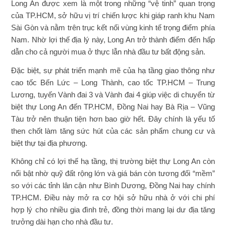
Long An được xem là một trong những “vệ tinh” quan trọng
của TP.HCM, sở hữu vị trí chiến lược khi giáp ranh khu Nam
Sài Gòn và nằm trên trục kết nối vùng kinh tế trọng điểm phía
Nam. Nhờ lợi thế địa lý này, Long An trở thành điểm đến hấp
dẫn cho cả người mua ở thực lẫn nhà đầu tư bất động sản.
Đặc biệt, sự phát triển mạnh mẽ của hạ tầng giao thông như
cao tốc Bến Lức – Long Thành, cao tốc TP.HCM – Trung
Lương, tuyến Vành đai 3 và Vành đai 4 giúp việc di chuyển từ
biệt thự Long An đến TP.HCM, Đồng Nai hay Bà Rịa – Vũng
Tàu trở nên thuận tiện hơn bao giờ hết. Đây chính là yếu tố
then chốt làm tăng sức hút của các sản phẩm chung cư và
biệt thự tại địa phương.
Không chỉ có lợi thế hạ tầng, thị trường biệt thự Long An còn
nổi bật nhờ quỹ đất rộng lớn và giá bán còn tương đối “mềm”
so với các tỉnh lân cận như Bình Dương, Đồng Nai hay chính
TP.HCM. Điều này mở ra cơ hội sở hữu nhà ở với chi phí
hợp lý cho nhiều gia đình trẻ, đồng thời mang lại dư địa tăng
trưởng dài hạn cho nhà đầu tư.