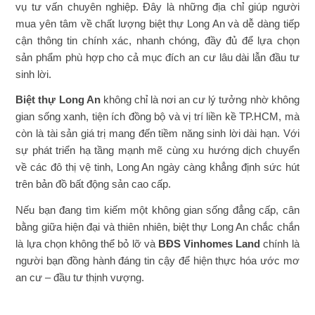
vụ tư vấn chuyên nghiệp. Đây là những địa chỉ giúp người
mua yên tâm về chất lượng
biệt thự Long An
và dễ dàng tiếp
cận thông tin chính xác, nhanh chóng, đầy đủ để lựa chọn
sản phẩm phù hợp cho cả mục đích an cư lâu dài lẫn đầu tư
sinh lời.
Biệt thự Long An
không chỉ là nơi an cư lý tưởng nhờ không
gian sống xanh, tiện ích đồng bộ và vị trí liền kề TP.HCM, mà
còn là tài sản giá trị mang đến tiềm năng sinh lời dài hạn. Với
sự phát triển hạ tầng mạnh mẽ cùng xu hướng dịch chuyển
về các đô thị vệ tinh, Long An ngày càng khẳng định sức hút
trên bản đồ bất động sản cao cấp.
Nếu bạn đang tìm kiếm một không gian sống đẳng cấp, cân
bằng giữa hiện đại và thiên nhiên, biệt thự Long An chắc chắn
là lựa chọn không thể bỏ lỡ và
BĐS Vinhomes Land
chính là
người bạn đồng hành đáng tin cậy để hiện thực hóa ước mơ
an cư – đầu tư thịnh vượng.