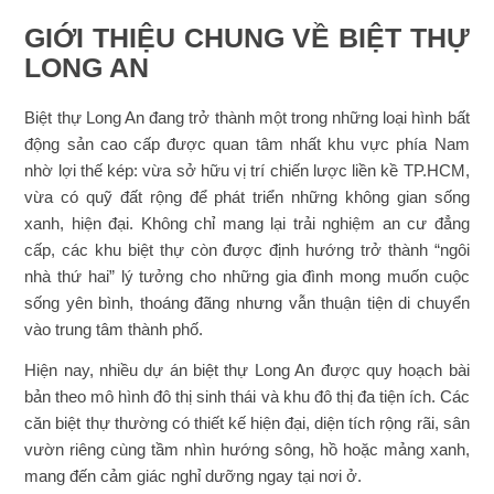
GIỚI THIỆU CHUNG VỀ BIỆT THỰ
LONG AN
Biệt thự Long An đang trở thành một trong những loại hình bất
động sản cao cấp được quan tâm nhất khu vực phía Nam
nhờ lợi thế kép: vừa sở hữu vị trí chiến lược liền kề TP.HCM,
vừa có quỹ đất rộng để phát triển những không gian sống
xanh, hiện đại. Không chỉ mang lại trải nghiệm an cư đẳng
cấp, các khu biệt thự còn được định hướng trở thành “ngôi
nhà thứ hai” lý tưởng cho những gia đình mong muốn cuộc
sống yên bình, thoáng đãng nhưng vẫn thuận tiện di chuyển
vào trung tâm thành phố.
Hiện nay, nhiều dự án biệt thự Long An được quy hoạch bài
bản theo mô hình đô thị sinh thái và khu đô thị đa tiện ích. Các
căn biệt thự thường có thiết kế hiện đại, diện tích rộng rãi, sân
vườn riêng cùng tầm nhìn hướng sông, hồ hoặc mảng xanh,
mang đến cảm giác nghỉ dưỡng ngay tại nơi ở.