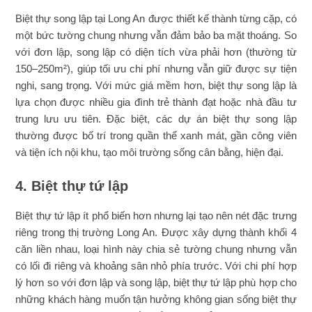
Biệt thự song lập tại Long An được thiết kế thành từng cặp, có
một bức tường chung nhưng vẫn đảm bảo ba mặt thoáng. So
với đơn lập, song lập có diện tích vừa phải hơn (thường từ
150–250m²), giúp tối ưu chi phí nhưng vẫn giữ được sự tiện
nghi, sang trọng. Với mức giá mềm hơn, biệt thự song lập là
lựa chọn được nhiều gia đình trẻ thành đạt hoặc nhà đầu tư
trung lưu ưu tiên. Đặc biệt, các dự án biệt thự song lập
thường được bố trí trong quần thể xanh mát, gần công viên
và tiện ích nội khu, tạo môi trường sống cân bằng, hiện đại.
4. Biệt thự tứ lập
Biệt thự tứ lập ít phổ biến hơn nhưng lại tạo nên nét đặc trưng
riêng trong thị trường Long An. Được xây dựng thành khối 4
căn liền nhau, loại hình này chia sẻ tường chung nhưng vẫn
có lối đi riêng và khoảng sân nhỏ phía trước. Với chi phí hợp
lý hơn so với đơn lập và song lập, biệt thự tứ lập phù hợp cho
những khách hàng muốn tận hưởng không gian sống biệt thự