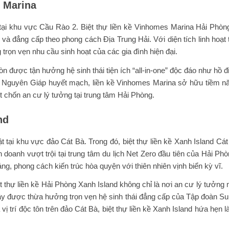
s Marina
 tại khu vực Cầu Rào 2. Biệt thự liền kề Vinhomes Marina Hải Phòng 
 đẳng cấp theo phong cách Địa Trung Hải. Với diện tích linh hoạt t
g trọn vẹn nhu cầu sinh hoạt của các gia đình hiện đại.
được tận hưởng hệ sinh thái tiện ích “all-in-one” độc đáo như hồ đ
õ Nguyên Giáp huyết mạch, liền kề Vinhomes Marina sở hữu tiềm năn
 chốn an cư lý tưởng tại trung tâm Hải Phòng.
nd
t tại khu vực đảo Cát Bà. Trong đó, biệt thự liền kề Xanh Island C
oanh vượt trội tại trung tâm du lịch Net Zero đầu tiên của Hải Phòng
áng, phong cách kiến trúc hòa quyện với thiên nhiên vịnh biển kỳ vĩ.
 thự liền kề Hải Phòng Xanh Island không chỉ là nơi an cư lý tưởng m
y được thừa hưởng trọn vẹn hệ sinh thái đẳng cấp của Tập đoàn Su
à vị trí độc tôn trên đảo Cát Bà, biệt thự liền kề Xanh Island hứa hẹ