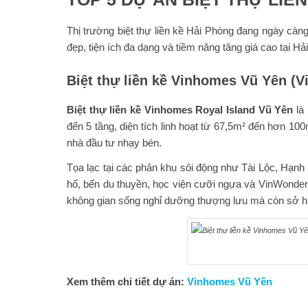
Thị trường biệt thự liền kề Hải Phòng đang ngày càng
đẹp, tiện ích đa dạng và tiềm năng tăng giá cao tại H
Biệt thự liền kề Vinhomes Vũ Yên (V
Biệt thự liền kề Vinhomes Royal Island Vũ Yên
là 
đến 5 tầng, diện tích linh hoạt từ 67,5m² đến hơn 10
nhà đầu tư nhạy bén.
Tọa lạc tại các phân khu sôi động như Tài Lộc, Hạnh 
hố, bến du thuyền, học viện cưỡi ngựa và VinWonder
không gian sống nghỉ dưỡng thượng lưu mà còn sở hữu
Xem thêm chi tiết dự án:
Vinhomes Vũ Yên