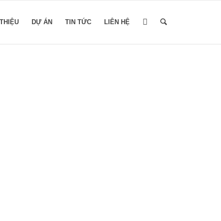
 THIỆU
DỰ ÁN
TIN TỨC
LIÊN HỆ