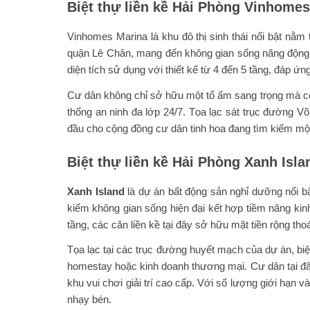
Biệt thự liền kề Hải Phòng Vinhome
Vinhomes Marina là khu đô thị sinh thái nổi bật nằm
quận Lê Chân, mang đến không gian sống năng động và
diện tích sử dụng với thiết kế từ 4 đến 5 tầng, đáp ứn
Cư dân không chỉ sở hữu một tổ ấm sang trọng mà còn 
thống an ninh đa lớp 24/7. Tọa lạc sát trục đường V
đầu cho cộng đồng cư dân tinh hoa đang tìm kiếm một
Biệt thự liền kề Hải Phòng Xanh Isla
Xanh Island
là dự án bất động sản nghỉ dưỡng nổi bậ
kiếm không gian sống hiện đại kết hợp tiềm năng kinh d
tầng, các căn liền kề tại đây sở hữu mặt tiền rộng tho
Tọa lạc tại các trục đường huyết mạch của dự án, biệt
homestay hoặc kinh doanh thương mại. Cư dân tại đâ
khu vui chơi giải trí cao cấp. Với số lượng giới hạn v
nhạy bén.