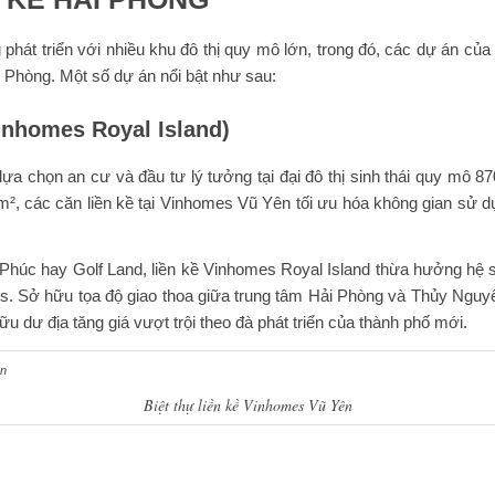
 phát triển với nhiều khu đô thị quy mô lớn, trong đó, các dự án c
ải Phòng. Một số dự án nổi bật như sau:
inhomes Royal Island)
lựa chọn an cư và đầu tư lý tưởng tại đại đô thị sinh thái quy mô 8
0m², các căn liền kề tại Vinhomes Vũ Yên tối ưu hóa không gian sử d
Phúc hay Golf Land, liền kề Vinhomes Royal Island thừa hưởng hệ sin
s. Sở hữu tọa độ giao thoa giữa trung tâm Hải Phòng và Thủy Ngu
 dư địa tăng giá vượt trội theo đà phát triển của thành phố mới.
Biệt thự liền kề Vinhomes Vũ Yên