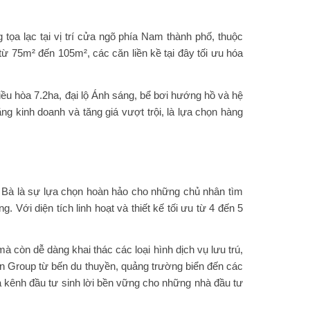
tọa lạc tại vị trí cửa ngõ phía Nam thành phố, thuộc
ừ 75m² đến 105m², các căn liền kề tại đây tối ưu hóa
iều hòa 7.2ha, đại lộ Ánh sáng, bể bơi hướng hồ và hệ
g kinh doanh và tăng giá vượt trội, là lựa chọn hàng
át Bà là sự lựa chọn hoàn hảo cho những chủ nhân tìm
. Với diện tích linh hoạt và thiết kế tối ưu từ 4 đến 5
à còn dễ dàng khai thác các loại hình dịch vụ lưu trú,
n Group từ bến du thuyền, quảng trường biển đến các
n là kênh đầu tư sinh lời bền vững cho những nhà đầu tư