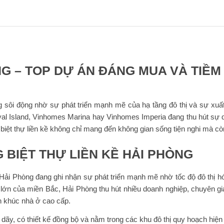
NG – TOP DỰ ÁN ĐÁNG MUA VÀ TIỀM
g sôi động nhờ sự phát triển mạnh mẽ của hạ tầng đô thị và sự xuấ
al Island, Vinhomes Marina hay Vinhomes Imperia đang thu hút sự qu
 bộ, biệt thự liền kề không chỉ mang đến không gian sống tiện nghi mà 
 BIỆT THỰ LIỀN KỀ HẢI PHÒNG
ề Hải Phòng đang ghi nhận sự phát triển mạnh mẽ nhờ tốc độ đô thị
tế lớn của miền Bắc, Hải Phòng thu hút nhiều doanh nghiệp, chuyên g
ân khúc nhà ở cao cấp.
o dãy, có thiết kế đồng bộ và nằm trong các khu đô thị quy hoạch hiện