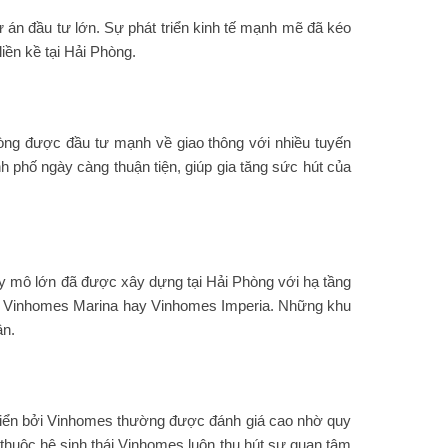
 án đầu tư lớn. Sự phát triển kinh tế mạnh mẽ đã kéo
liền kề tại Hải Phòng.
hòng được đầu tư mạnh về giao thông với nhiều tuyến
nh phố ngày càng thuận tiện, giúp gia tăng sức hút của
 quy mô lớn đã được xây dựng tại Hải Phòng với hạ tầng
nd, Vinhomes Marina hay Vinhomes Imperia. Những khu
ân.
triển bởi Vinhomes thường được đánh giá cao nhờ quy
 thuộc hệ sinh thái Vinhomes luôn thu hút sự quan tâm