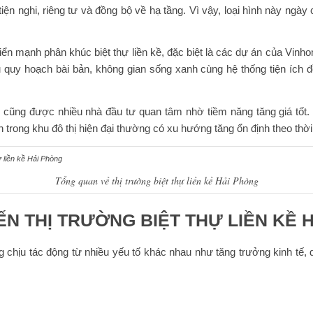
ện nghi, riêng tư và đồng bộ về hạ tầng. Vì vậy, loại hình này ng
triển mạnh phân khúc biệt thự liền kề, đặc biệt là các dự án của Vi
uy hoạch bài bản, không gian sống xanh cùng hệ thống tiện ích đ
 cũng được nhiều nhà đầu tư quan tâm nhờ tiềm năng tăng giá tốt. K
n trong khu đô thị hiện đại thường có xu hướng tăng ổn định theo thời
Tổng quan về thị trường biệt thự liền kề Hải Phòng
N THỊ TRƯỜNG BIỆT THỰ LIỀN KỀ 
ng chịu tác động từ nhiều yếu tố khác nhau như tăng trưởng kinh tế, 