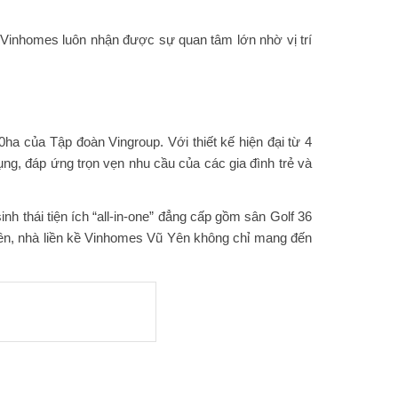
ủa Vinhomes luôn nhận được sự quan tâm lớn nhờ vị trí
70ha của Tập đoàn Vingroup. Với thiết kế hiện đại từ 4
ụng, đáp ứng trọn vẹn nhu cầu của các gia đình trẻ và
h thái tiện ích “all-in-one” đẳng cấp gồm sân Golf 36
yên, nhà liền kề Vinhomes Vũ Yên không chỉ mang đến