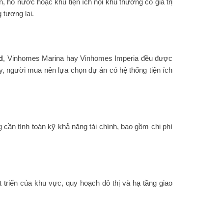
n, hồ nước hoặc khu tiện ích nội khu thường có giá trị
 tương lai.
d
, Vinhomes Marina hay Vinhomes Imperia đều được
vậy, người mua nên lựa chọn dự án có hệ thống tiện ích
g cần tính toán kỹ khả năng tài chính, bao gồm chi phí
 triển của khu vực, quy hoạch đô thị và hạ tầng giao