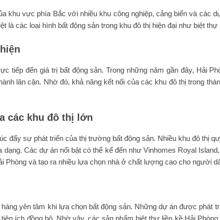
của khu vực phía Bắc với nhiều khu công nghiệp, cảng biển và các dự
 là các loại hình bất động sản trong khu đô thị hiện đại như biệt thự 
thiện
trực tiếp đến giá trị bất động sản. Trong những năm gần đây, Hải P
hành lân cận. Nhờ đó, khả năng kết nối của các khu đô thị trong thà
a các khu đô thị lớn
húc đẩy sự phát triển của thị trường bất động sản. Nhiều khu đô thị
 đa dạng. Các dự án nổi bật có thể kể đến như Vinhomes Royal Isla
Hải Phòng và tạo ra nhiều lựa chọn nhà ở chất lượng cao cho người d
ách hàng yên tâm khi lựa chọn bất động sản. Những dự án được phát 
tiện ích đồng bộ. Nhờ vậy, các sản phẩm biệt thự liền kề Hải Phòng