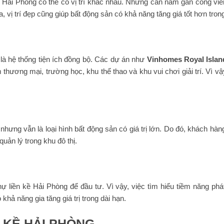
ại Hải Phòng có thể có vị trí khác nhau. Những căn nằm gần công viê
vị trí đẹp cũng giúp bất động sản có khả năng tăng giá tốt hơn trong
ị
 là hệ thống tiện ích đồng bộ. Các dự án như
Vinhomes Royal Islan
 thương mại, trường học, khu thể thao và khu vui chơi giải trí. Vì 
 nhưng vẫn là loại hình bất động sản có giá trị lớn. Do đó, khách hàn
quản lý trong khu đô thị.
ự liền kề Hải Phòng để đầu tư. Vì vậy, việc tìm hiểu tiềm năng phát
ả năng gia tăng giá trị trong dài hạn.
N KỀ HẢI PHÒNG