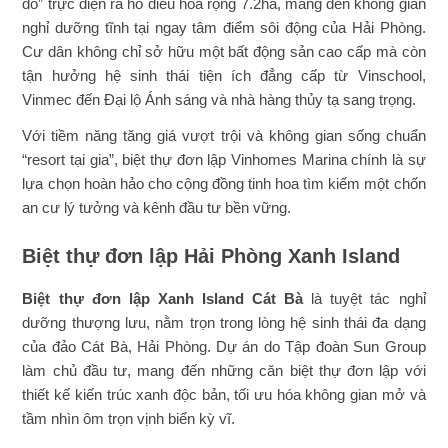
đô” trực diện ra hồ điều hòa rộng 7.2ha, mang đến không gian
nghỉ dưỡng tĩnh tại ngay tâm điểm sôi động của Hải Phòng.
Cư dân không chỉ sở hữu một bất động sản cao cấp mà còn
tận hưởng hệ sinh thái tiện ích đẳng cấp từ Vinschool,
Vinmec đến Đại lộ Ánh sáng và nhà hàng thủy tạ sang trọng.
Với tiềm năng tăng giá vượt trội và không gian sống chuẩn
“resort tại gia”, biệt thự đơn lập Vinhomes Marina chính là sự
lựa chọn hoàn hảo cho cộng đồng tinh hoa tìm kiếm một chốn
an cư lý tưởng và kênh đầu tư bền vững.
Biệt thự đơn lập Hải Phòng Xanh Island
Biệt thự đơn lập Xanh Island Cát Bà
là tuyệt tác nghỉ
dưỡng thượng lưu, nằm trọn trong lòng hệ sinh thái đa dạng
của đảo Cát Bà, Hải Phòng. Dự án do Tập đoàn Sun Group
làm chủ đầu tư, mang đến những căn biệt thự đơn lập với
thiết kế kiến trúc xanh độc bản, tối ưu hóa không gian mở và
tầm nhìn ôm trọn vịnh biển kỳ vĩ.