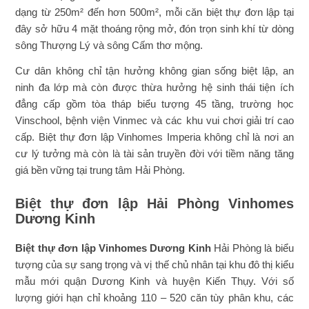
dạng từ 250m² đến hơn 500m², mỗi căn biệt thự đơn lập tại
đây sở hữu 4 mặt thoáng rộng mở, đón trọn sinh khí từ dòng
sông Thượng Lý và sông Cấm thơ mộng.
Cư dân không chỉ tận hưởng không gian sống biệt lập, an
ninh đa lớp mà còn được thừa hưởng hệ sinh thái tiện ích
đẳng cấp gồm tòa tháp biểu tượng 45 tầng, trường học
Vinschool, bệnh viện Vinmec và các khu vui chơi giải trí cao
cấp. Biệt thự đơn lập Vinhomes Imperia không chỉ là nơi an
cư lý tưởng mà còn là tài sản truyền đời với tiềm năng tăng
giá bền vững tại trung tâm Hải Phòng.
Biệt thự đơn lập Hải Phòng Vinhomes
Dương Kinh
Biệt thự đơn lập Vinhomes Dương Kinh
Hải Phòng là biểu
tượng của sự sang trọng và vị thế chủ nhân tại khu đô thị kiểu
mẫu mới quận Dương Kinh và huyện Kiến Thụy. Với số
lượng giới hạn chỉ khoảng 110 – 520 căn tùy phân khu, các