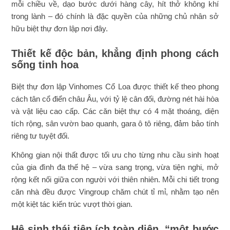
mỗi chiều về, dạo bước dưới hàng cây, hít thở không khí
trong lành – đó chính là đặc quyền của những chủ nhân sở
hữu biệt thự đơn lập nơi đây.
Thiết kế độc bản, khẳng định phong cách
sống tinh hoa
Biệt thự đơn lập Vinhomes Cổ Loa được thiết kế theo phong
cách tân cổ điển châu Âu, với tỷ lệ cân đối, đường nét hài hòa
và vật liệu cao cấp. Các căn biệt thự có 4 mặt thoáng, diện
tích rộng, sân vườn bao quanh, gara ô tô riêng, đảm bảo tính
riêng tư tuyệt đối.
Không gian nội thất được tối ưu cho từng nhu cầu sinh hoạt
của gia đình đa thế hệ – vừa sang trọng, vừa tiện nghi, mở
rộng kết nối giữa con người với thiên nhiên. Mỗi chi tiết trong
căn nhà đều được Vingroup chăm chút tỉ mỉ, nhằm tạo nên
một kiệt tác kiến trúc vượt thời gian.
Hệ sinh thái tiện ích toàn diện, “một bước