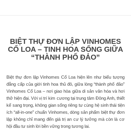
BIỆT THỰ ĐƠN LẬP VINHOMES
CỔ LOA – TINH HOA SỐNG GIỮA
“THÀNH PHỐ ĐẢO”
Biệt thự đơn lập Vinhomes Cổ Loa hiện lên như biểu tượng
đẳng cấp của giới tinh hoa thủ đô, giữa lòng “thành phố đảo”
Vinhomes Cổ Loa – nơi giao hòa giữa di sản văn hóa và hơi
thở hiện đại. Với vị trí kim cương tại trung tâm Đông Anh, thiết
kế sang trọng, không gian sống riêng tư cùng hệ sinh thái tiện
ích “all-in-one” chuẩn Vinhomes, dòng sản phẩm biệt thự đơn
lập không chỉ mang đến giá trị an cư lý tưởng mà còn là cơ
hội đầu tư sinh lời bền vững trong tương lai.