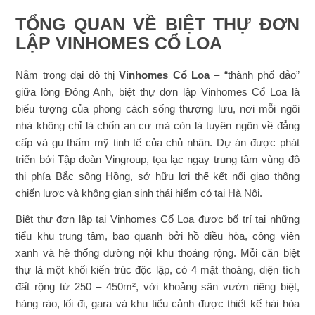
TỔNG QUAN VỀ BIỆT THỰ ĐƠN
LẬP VINHOMES CỔ LOA
Nằm trong đại đô thị
Vinhomes Cổ Loa
– “thành phố đảo”
giữa lòng Đông Anh, biệt thự đơn lập Vinhomes Cổ Loa là
biểu tượng của phong cách sống thượng lưu, nơi mỗi ngôi
nhà không chỉ là chốn an cư mà còn là tuyên ngôn về đẳng
cấp và gu thẩm mỹ tinh tế của chủ nhân. Dự án được phát
triển bởi Tập đoàn Vingroup, tọa lạc ngay trung tâm vùng đô
thị phía Bắc sông Hồng, sở hữu lợi thế kết nối giao thông
chiến lược và không gian sinh thái hiếm có tại Hà Nội.
Biệt thự đơn lập tại Vinhomes Cổ Loa được bố trí tại những
tiểu khu trung tâm, bao quanh bởi hồ điều hòa, công viên
xanh và hệ thống đường nội khu thoáng rộng. Mỗi căn biệt
thự là một khối kiến trúc độc lập, có 4 mặt thoáng, diện tích
đất rộng từ 250 – 450m², với khoảng sân vườn riêng biệt,
hàng rào, lối đi, gara và khu tiểu cảnh được thiết kế hài hòa