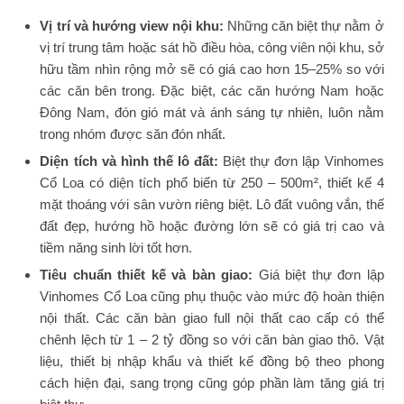
Vị trí và hướng view nội khu:
Những căn biệt thự nằm ở
vị trí trung tâm hoặc sát hồ điều hòa, công viên nội khu, sở
hữu tầm nhìn rộng mở sẽ có giá cao hơn 15–25% so với
các căn bên trong. Đặc biệt, các căn hướng Nam hoặc
Đông Nam, đón gió mát và ánh sáng tự nhiên, luôn nằm
trong nhóm được săn đón nhất.
Diện tích và hình thế lô đất:
Biệt thự đơn lập Vinhomes
Cổ Loa có diện tích phổ biến từ 250 – 500m², thiết kế 4
mặt thoáng với sân vườn riêng biệt. Lô đất vuông vắn, thế
đất đẹp, hướng hồ hoặc đường lớn sẽ có giá trị cao và
tiềm năng sinh lời tốt hơn.
Tiêu chuẩn thiết kế và bàn giao:
Giá biệt thự đơn lập
Vinhomes Cổ Loa cũng phụ thuộc vào mức độ hoàn thiện
nội thất. Các căn bàn giao full nội thất cao cấp có thể
chênh lệch từ 1 – 2 tỷ đồng so với căn bàn giao thô. Vật
liệu, thiết bị nhập khẩu và thiết kế đồng bộ theo phong
cách hiện đại, sang trọng cũng góp phần làm tăng giá trị