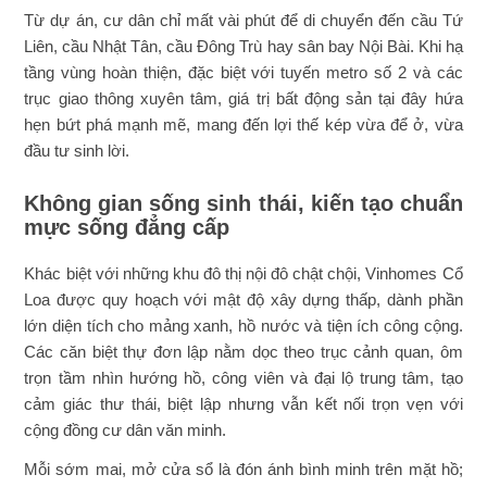
Từ dự án, cư dân chỉ mất vài phút để di chuyển đến cầu Tứ
Liên, cầu Nhật Tân, cầu Đông Trù hay sân bay Nội Bài. Khi hạ
tầng vùng hoàn thiện, đặc biệt với tuyến metro số 2 và các
trục giao thông xuyên tâm, giá trị bất động sản tại đây hứa
hẹn bứt phá mạnh mẽ, mang đến lợi thế kép vừa để ở, vừa
đầu tư sinh lời.
Không gian sống sinh thái, kiến tạo chuẩn
mực sống đẳng cấp
Khác biệt với những khu đô thị nội đô chật chội, Vinhomes Cổ
Loa được quy hoạch với mật độ xây dựng thấp, dành phần
lớn diện tích cho mảng xanh, hồ nước và tiện ích công cộng.
Các căn biệt thự đơn lập nằm dọc theo trục cảnh quan, ôm
trọn tầm nhìn hướng hồ, công viên và đại lộ trung tâm, tạo
cảm giác thư thái, biệt lập nhưng vẫn kết nối trọn vẹn với
cộng đồng cư dân văn minh.
Mỗi sớm mai, mở cửa sổ là đón ánh bình minh trên mặt hồ;