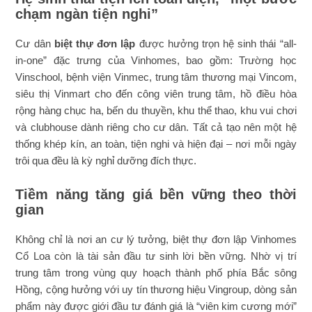
chạm ngàn tiện nghi”
Cư dân
biệt thự đơn lập
được hưởng trọn hệ sinh thái “all-
in-one” đặc trưng của Vinhomes, bao gồm: Trường học
Vinschool, bệnh viện Vinmec, trung tâm thương mại Vincom,
siêu thị Vinmart cho đến công viên trung tâm, hồ điều hòa
rộng hàng chục ha, bến du thuyền, khu thể thao, khu vui chơi
và clubhouse dành riêng cho cư dân. Tất cả tạo nên một hệ
thống khép kín, an toàn, tiện nghi và hiện đại – nơi mỗi ngày
trôi qua đều là kỳ nghỉ dưỡng đích thực.
Tiềm năng tăng giá bền vững theo thời
gian
Không chỉ là nơi an cư lý tưởng, biệt thự đơn lập Vinhomes
Cổ Loa còn là tài sản đầu tư sinh lời bền vững. Nhờ vị trí
trung tâm trong vùng quy hoạch thành phố phía Bắc sông
Hồng, cộng hưởng với uy tín thương hiệu Vingroup, dòng sản
phẩm này được giới đầu tư đánh giá là “viên kim cương mới”