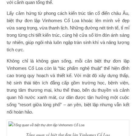
với cảnh quan tổng thể.
Lấy cảm hứng từ phong cách kiến trúc tân cổ điển châu Âu,
biệt thự đơn lập Vinhomes Cổ Loa khoác lên mình vẻ đẹp
vừa sang trọng, vừa thanh lịch. Những đường nét tinh tế, tỉ mỉ
trong từng chi tiết kiến trúc, cùng hệ cửa sổ lớn đón ánh sáng
tự nhiên, giúp ngôi nhà luôn ngập tràn sinh khí và năng lượng
tích cực.
Không chỉ là không gian sống, mỗi căn biệt thự đơn lập
Vinhomes Cổ Loa còn là “tác phẩm nghệ thuật” thể hiện đỉnh
cao trong quy hoạch và thiết kế. Với mật độ xây dựng thấp,
hệ sinh thái tiện ích đẳng cấp gồm trường học, bệnh viện,
trung tâm thương mại, khu thể thao, bến du thuyền và cảnh
quan hồ nước xanh mát, cư dân được tận hưởng một cuộc
sống “resort giữa lòng phố” – an yên, biệt lập nhưng vẫn kết
nối hoàn hảo.
Tổng quan về biệt thự đơn lập Vinhomes Cổ Loa