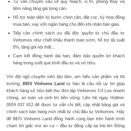
Tư vấn chuyên sâu về quy hoạch, vị trí, phong thủy và
tiềm năng tăng giá từng căn.
Hỗ trợ toàn diện từ bước chọn căn, đặt cọc, ký hợp đồng
mua bán, vay vốn ngân hàng cho đến khi nhận bàn giao.
Tiếp cận chính sách ưu đãi độc quyền từ chủ đầu tư
Vinhomes như chiết khấu thanh toán sớm, hỗ trợ lãi suất
0%, tặng gói nội thất…
Cam kết đồng hành dài hạn, đảm bảo quyền lợi khách
hàng trong suốt quá trình đầu tư và sở hữu.
Với đội ngũ chuyên viên tận tâm, am hiểu sản phẩm và thị
trường,
BĐS Vinhoms Land
tự hào là cầu nối uy tín giúp
khách hàng sở hữu biệt thự đơn lập Vinhomes Cổ Loa nhanh
chóng, an toàn và sinh lời bền vững. Liên hệ ngay Hotline:
0559 037 812 để được tư vấn chi tiết, cập nhật bảng giá và
chính sách bán hàng mới nhất từ chủ đầu tư Vinhomes. Hãy
để BĐS Vinhoms Land đồng hành cùng bạn trên hành trình
chạm tới giấc mơ an cư – đầu tư đẳng cấp tại trái tim Đông