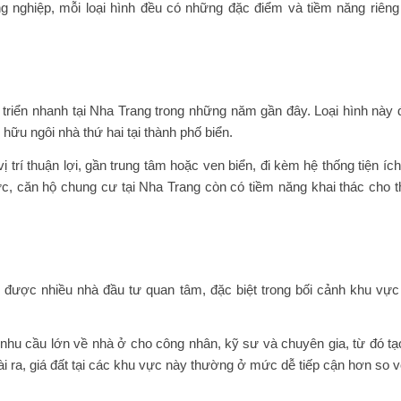
ng nghiệp, mỗi loại hình đều có những đặc điểm và tiềm năng riêng 
triển nhanh tại Nha Trang trong những năm gần đây. Loại hình này 
ữu ngôi nhà thứ hai tại thành phố biển.
rí thuận lợi, gần trung tâm hoặc ven biển, đi kèm hệ thống tiện íc
c, căn hộ chung cư tại Nha Trang còn có tiềm năng khai thác cho 
 được nhiều nhà đầu tư quan tâm, đặc biệt trong bối cảnh khu vự
 cầu lớn về nhà ở cho công nhân, kỹ sư và chuyên gia, từ đó tạo đi
 ra, giá đất tại các khu vực này thường ở mức dễ tiếp cận hơn so vớ