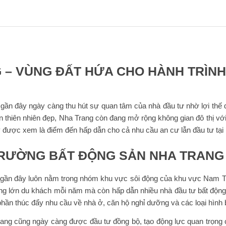
– VÙNG ĐẤT HỨA CHO HÀNH TRÌNH
n đây ngày càng thu hút sự quan tâm của nhà đầu tư nhờ lợi thế du 
uan thiên nhiên đẹp, Nha Trang còn đang mở rộng không gian đô thị v
y được xem là điểm đến hấp dẫn cho cả nhu cầu an cư lẫn đầu tư tạ
 TRƯỜNG BẤT ĐỘNG SẢN NHA TRANG
gần đây luôn nằm trong nhóm khu vực sôi động của khu vực Nam Trung
ượng lớn du khách mỗi năm mà còn hấp dẫn nhiều nhà đầu tư bất động
p phần thúc đẩy nhu cầu về nhà ở, căn hộ nghỉ dưỡng và các loại hìn
Trang cũng ngày càng được đầu tư đồng bộ, tạo động lực quan trọng c