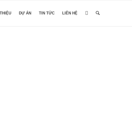
 THIỆU
DỰ ÁN
TIN TỨC
LIÊN HỆ