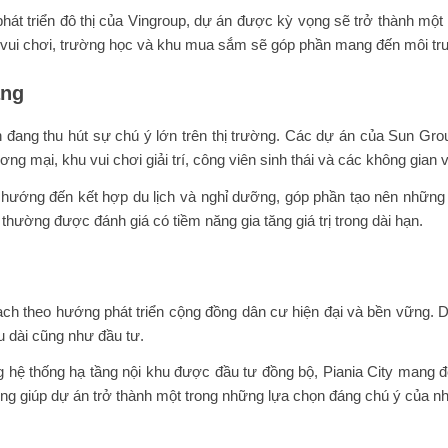
hát triển đô thị của Vingroup, dự án được kỳ vọng sẽ trở thành một 
hu vui chơi, trường học và khu mua sắm sẽ góp phần mang đến môi tr
ang
n đang thu hút sự chú ý lớn trên thị trường. Các dự án của Sun G
ơng mại, khu vui chơi giải trí, công viên sinh thái và các không gian 
n hướng đến kết hợp du lịch và nghỉ dưỡng, góp phần tạo nên nhữ
hường được đánh giá có tiềm năng gia tăng giá trị trong dài hạn.
ạch theo hướng phát triển cộng đồng dân cư hiện đại và bền vững. 
 dài cũng như đầu tư.
hệ thống hạ tầng nội khu được đầu tư đồng bộ, Piania City mang đến
cũng giúp dự án trở thành một trong những lựa chọn đáng chú ý của n