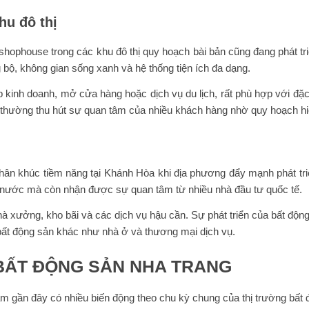
hu đô thị
à shophouse trong các khu đô thị quy hoạch bài bản cũng đang phát
 bộ, không gian sống xanh và hệ thống tiện ích đa dạng.
kinh doanh, mở cửa hàng hoặc dịch vụ du lịch, rất phù hợp với đặc 
hường thu hút sự quan tâm của nhiều khách hàng nhờ quy hoạch hiện 
hân khúc tiềm năng tại Khánh Hòa khi địa phương đẩy mạnh phát tri
g nước mà còn nhận được sự quan tâm từ nhiều nhà đầu tư quốc tế.
à xưởng, kho bãi và các dịch vụ hậu cần. Sự phát triển của bất độn
ất động sản khác như nhà ở và thương mại dịch vụ.
BẤT ĐỘNG SẢN NHA TRANG
ăm gần đây có nhiều biến động theo chu kỳ chung của thị trường bất 