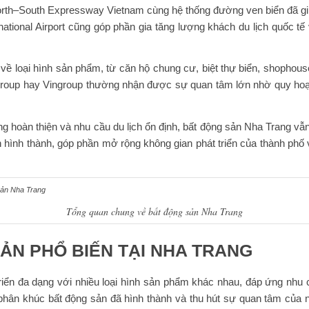
th–South Expressway Vietnam cùng hệ thống đường ven biển đã giúp 
ational Airport cũng góp phần gia tăng lượng khách du lịch quốc tế
về loại hình sản phẩm, từ căn hộ chung cư, biệt thự biển, shophous
Group hay Vingroup thường nhận được sự quan tâm lớn nhờ quy hoạch 
ng hoàn thiện và nhu cầu du lịch ổn định, bất động sản Nha Trang vẫn
n hình thành, góp phần mở rộng không gian phát triển của thành ph
Tổng quan chung về bất động sản Nha Trang
SẢN PHỔ BIẾN TẠI NHA TRANG
iển đa dạng với nhiều loại hình sản phẩm khác nhau, đáp ứng nhu c
u phân khúc bất động sản đã hình thành và thu hút sự quan tâm của 