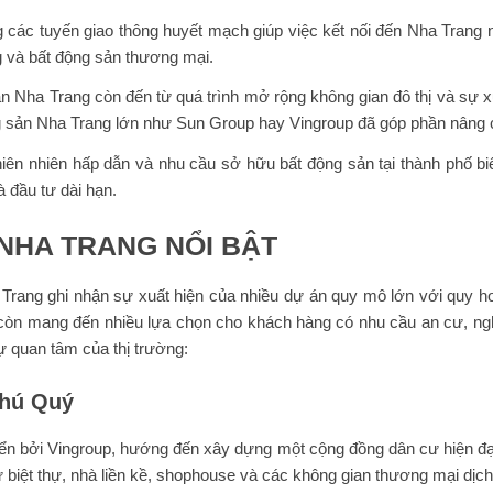
 các tuyến giao thông huyết mạch giúp việc kết nối đến Nha Trang ng
g và bất động sản thương mại.
ản Nha Trang còn đến từ quá trình mở rộng không gian đô thị và sự 
ng sản Nha Trang lớn như Sun Group hay Vingroup đã góp phần nâng ca
thiên nhiên hấp dẫn và nhu cầu sở hữu bất động sản tại thành phố 
 đầu tư dài hạn.
NHA TRANG NỔI BẬT
Trang ghi nhận sự xuất hiện của nhiều dự án quy mô lớn với quy ho
 còn mang đến nhiều lựa chọn cho khách hàng có nhu cầu an cư, ng
ự quan tâm của thị trường:
Phú Quý
riển bởi Vingroup, hướng đến xây dựng một cộng đồng dân cư hiện đại
biệt thự, nhà liền kề, shophouse và các không gian thương mại dịch