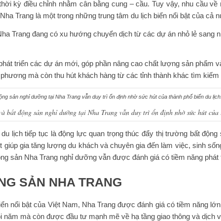
o thời kỳ điều chỉnh nhằm cân bằng cung – cầu. Tuy vậy, nhu cầu v
a Nha Trang là một trong những trung tâm du lịch biển nổi bật của cả 
 Nha Trang đang có xu hướng chuyển dịch từ các dự án nhỏ lẻ sang 
phát triển các dự án mới, góp phần nâng cao chất lượng sản phẩm và 
phương mà còn thu hút khách hàng từ các tỉnh thành khác tìm kiếm c
à bất động sản nghỉ dưỡng tại Nha Trang vẫn duy trì ổn định nhờ sức hút của 
 du lịch tiếp tục là động lực quan trọng thúc đẩy thị trường bất độn
t giúp gia tăng lượng du khách và chuyên gia đến làm việc, sinh sốn
g sản Nha Trang nghỉ dưỡng vẫn được đánh giá có tiềm năng phát tr
ỘNG SẢN NHA TRANG
biển nổi bật của Việt Nam, Nha Trang được đánh giá có tiềm năng lớn
i năm mà còn được đầu tư mạnh mẽ về hạ tầng giao thông và dịch vụ