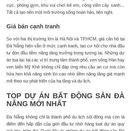
cực, phòng gym, khu vui chơi trẻ em, công viên cây xanh…
Tất cả tạo nên một môi trường sống hoàn hảo, tiện nghi.
Giá bán cạnh tranh
So với hai thị trường lớn là Hà Nội và TP.HCM, giá căn hộ tại
Đà Nẵng hiện vẫn ở mức cạnh tranh, tạo cơ hội cho nhà đầu
tư đón đầu tiềm năng tăng trưởng trong tương lai. Những dự
án tọa lạc tại các vị trí trung tâm thành phố, ven sông Hàn hay
ven biển Mỹ Khê không chỉ đáp ứng nhu cầu an cư mà còn
hứa hẹn khả năng sinh lời cao nhờ tiềm năng tăng giá mạnh
mẽ theo sự phát triển của hạ tầng và du lịch.
TOP DỰ ÁN BẤT ĐỘNG SẢN ĐÀ
NẴNG MỚI NHẤT
Đà Nẵng không chỉ là thành phố du lịch sôi động mà còn là
điểm đến hấp dẫn của giới đầu tư nhờ hàng loạt dự án quy
mô lớn, hiện đại. Dưới đây là những dự án bất động sản Đà