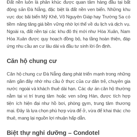
Đất nền luôn là phân khúc được quan tâm hàng đầu tại bất
động sản Đà Nẵng, đặc biệt là đất nền ven biển. Những khu
vực dọc bãi biển Mỹ Khê, Võ Nguyên Giáp hay Trường Sa có
tiềm năng tăng giá bền vững nhờ lợi thế về du lịch và dịch vụ.
Ngoài ra, đất nền tại các khu đô thị mới như Hòa Xuân, Nam
Hòa Xuân được quy hoạch đồng bộ, hạ tầng hoàn thiện, đáp
ứng nhu cầu an cư lâu dài và đầu tư sinh lời ổn định.
Căn hộ chung cư
Căn hộ chung cư Đà Nẵng đang phát triển mạnh trong những
năm gần đây nhờ nhu cầu ở thực của cư dân trẻ, chuyên gia
nước ngoài và khách thuê dài hạn. Các dự án căn hộ thường
nằm tại vị trí trung tâm hoặc ven sông Hàn, được tích hợp
tiện ích hiện đại như hồ bơi, phòng gym, trung tâm thương
mại. Đây là lựa chọn phù hợp vừa để ở, vừa để khai thác cho
thuê, mang lại nguồn lợi nhuận hấp dẫn.
Biệt thự nghỉ dưỡng – Condotel