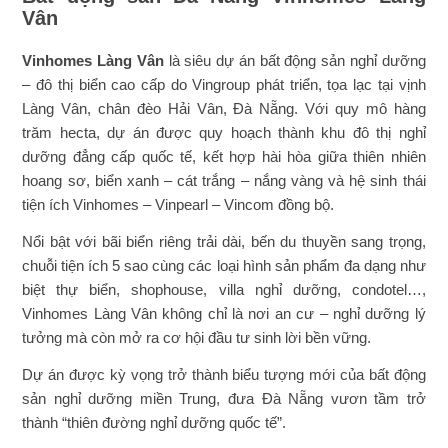
Vân
Vinhomes Làng Vân
là siêu dự án bất động sản nghỉ dưỡng
– đô thị biển cao cấp do Vingroup phát triển, tọa lạc tại vịnh
Làng Vân, chân đèo Hải Vân, Đà Nẵng. Với quy mô hàng
trăm hecta, dự án được quy hoạch thành khu đô thị nghỉ
dưỡng đẳng cấp quốc tế, kết hợp hài hòa giữa thiên nhiên
hoang sơ, biển xanh – cát trắng – nắng vàng và hệ sinh thái
tiện ích Vinhomes – Vinpearl – Vincom đồng bộ.
Nổi bật với bãi biển riêng trải dài, bến du thuyền sang trọng,
chuỗi tiện ích 5 sao cùng các loại hình sản phẩm đa dạng như
biệt thự biển, shophouse, villa nghỉ dưỡng, condotel…,
Vinhomes Làng Vân không chỉ là nơi an cư – nghỉ dưỡng lý
tưởng mà còn mở ra cơ hội đầu tư sinh lời bền vững.
Dự án được kỳ vọng trở thành biểu tượng mới của bất động
sản nghỉ dưỡng miền Trung, đưa Đà Nẵng vươn tầm trở
thành “thiên đường nghỉ dưỡng quốc tế”.