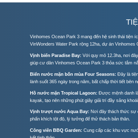
TI
Vinhomes Ocean Park 3 mang đến hệ sinh thái tiện í
VinWonders Water Park rộng 12ha, dự án Vinhomes Oc
Vịnh biển Paradise Bay:
Với quy mô 12.3ha, nơi đây 
giúp cư dân Vinhomes Ocean Park 3 thỏa sức tắm nắng
Biển nước mặn bốn mùa Four Seasons:
Đây là tiệ
lành suốt 365 ngày trong năm, bất chấp thời tiết bên n
Hồ nước mặn Tropical Lagoon:
Được mệnh danh là 
kayak, tạo nên những phút giây giải trí đầy sảng khoái
Vịnh trượt nước Aqua Bay:
Nơi đây thách thức sự
phấn khích tột độ, lý tưởng để thử thách bản thân.
Công viên BBQ Garden:
Cung cấp các khu vực nướn
kết tình thân.