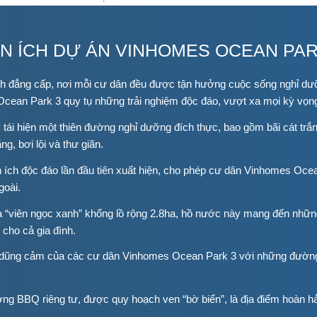
ỆN ÍCH DỰ ÁN VINHOMES OCEAN PAR
ch đẳng cấp, nơi mỗi cư dân đều được tận hưởng cuộc sống nghỉ dư
ean Park 3 quy tụ những trải nghiệm độc đáo, vượt xa mọi kỳ vọn
tái hiện một thiên đường nghỉ dưỡng đích thực, bao gồm bãi cát trắ
, bơi lội và thư giãn.
n ích độc đáo lần đầu tiên xuất hiện, cho phép cư dân Vinhomes Oce
goài.
“viên ngọc xanh” khổng lồ rộng 2.8ha, hồ nước này mang đến nhữn
 cho cả gia đình.
 dũng cảm của các cư dân Vinhomes Ocean Park 3 với những đường
g BBQ riêng tư, được quy hoạch ven “bờ biển”, là địa điểm hoàn h