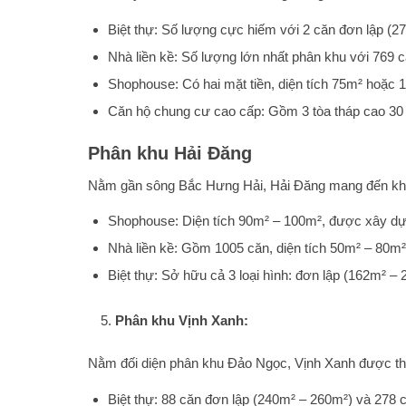
Biệt thự: Số lượng cực hiếm với 2 căn đơn lập (2
Nhà liền kề: Số lượng lớn nhất phân khu với 769 c
Shophouse: Có hai mặt tiền, diện tích 75m² hoặc 
Căn hộ chung cư cao cấp: Gồm 3 tòa tháp cao 30 t
Phân khu Hải Đăng
Nằm gần sông Bắc Hưng Hải, Hải Đăng mang đến không
Shophouse: Diện tích 90m² – 100m², được xây dựn
Nhà liền kề: Gồm 1005 căn, diện tích 50m² – 80m²,
Biệt thự: Sở hữu cả 3 loại hình: đơn lập (162m² –
Phân khu Vịnh Xanh:
Nằm đối diện phân khu Đảo Ngọc, Vịnh Xanh được thừa
Biệt thự: 88 căn đơn lập (240m² – 260m²) và 278 