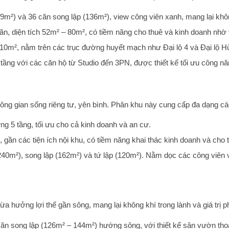
79m²) và 36 căn song lập (136m²), view công viên xanh, mang lại kh
ăn, diện tích 52m² – 80m², có tiềm năng cho thuê và kinh doanh nhờ v
110m², nằm trên các trục đường huyết mạch như Đại lộ 4 và Đại lộ H
ầng với các căn hộ từ Studio đến 3PN, được thiết kế tối ưu công năn
 gian sống riêng tư, yên bình. Phân khu này cung cấp đa dạng các
g 5 tầng, tối ưu cho cả kinh doanh và an cư.
 gần các tiện ích nội khu, có tiềm năng khai thác kinh doanh và cho 
 240m²), song lập (162m²) và tứ lập (120m²). Nằm dọc các công viên
 hưởng lợi thế gần sông, mang lại không khí trong lành và giá trị 
căn song lập (126m² – 144m²) hướng sông, với thiết kế sân vườn th