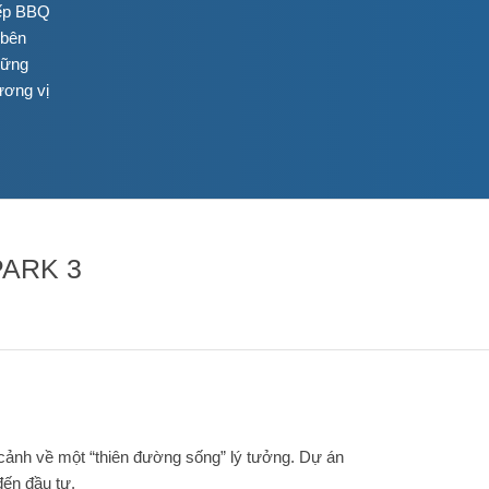
bếp BBQ
 bên
hững
ương vị
ARK 3
ảnh về một “thiên đường sống” lý tưởng. Dự án
ến đầu tư.