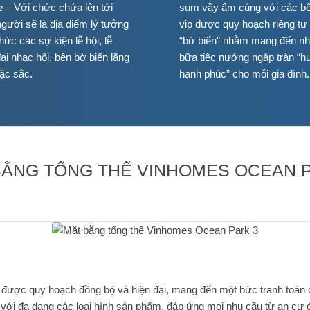
e
– Với chức chứa lên tới
sum vầy ấm cúng với các 
người sẽ là địa điểm lý tưởng
vip được quy hoạch riêng tư
hức các sự kiện lễ hội, lễ
“bờ biển” nhằm mang đến n
ại nhạc hội, bên bờ biển lãng
bữa tiệc nướng ngập tràn “h
ặc sắc.
hạnh phúc” cho mỗi gia đình.
BẰNG TỔNG THỂ VINHOMES OCEAN P
ược quy hoạch đồng bộ và hiện đại, mang đến một bức tranh toàn c
ới đa dạng các loại hình sản phẩm, đáp ứng mọi nhu cầu từ an cư đ