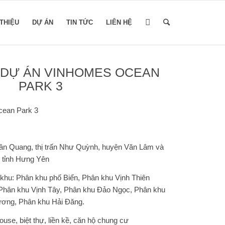
 THIỆU
DỰ ÁN
TIN TỨC
LIÊN HỆ
 DỰ ÁN VINHOMES OCEAN
PARK 3
ean Park 3
ân Quang, thị trấn Như Quỳnh, huyện Văn Lâm và
 tỉnh Hưng Yên
hu: Phân khu phố Biển, Phân khu Vịnh Thiên
Phân khu Vịnh Tây, Phân khu Đảo Ngọc, Phân khu
ơng, Phân khu Hải Đăng.
se, biệt thự, liền kề, căn hộ chung cư