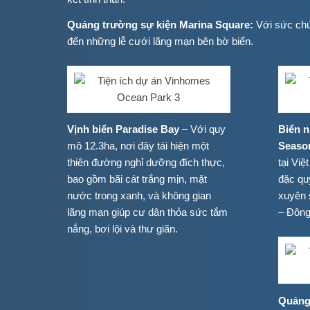
Quảng trường sự kiện Marina Square:
Với sức chứa
đến những lễ cưới lãng mạn bên bờ biển.
Vịnh biển Paradise Bay
– Với quy
Biển 
mô 12.3ha, nơi đây tái hiện một
Seaso
thiên đường nghỉ dưỡng đích thực,
tại Vi
bao gồm bãi cát trắng mịn, mặt
đặc qu
nước trong xanh, và không gian
xuyên 
lãng mạn giúp cư dân thỏa sức tắm
– Đông
nắng, bơi lội và thư giãn.
Quảng