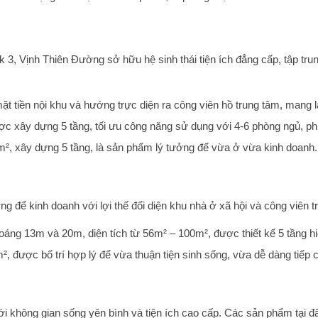
k 3, Vịnh Thiên Đường sở hữu hệ sinh thái tiện ích đẳng cấp, tập tr
i mặt tiền nội khu và hướng trực diện ra công viên hồ trung tâm, mang 
ợc xây dựng 5 tầng, tối ưu công năng sử dụng với 4-6 phòng ngủ, phù
m², xây dựng 5 tầng, là sản phẩm lý tưởng để vừa ở vừa kinh doanh.
ng để kinh doanh với lợi thế đối diện khu nhà ở xã hội và công viên 
áng 13m và 20m, diện tích từ 56m² – 100m², được thiết kế 5 tầng hiện
, được bố trí hợp lý để vừa thuận tiện sinh sống, vừa dễ dàng tiếp c
 với không gian sống yên bình và tiện ích cao cấp. Các sản phẩm tại 