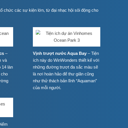
ổ chức các sự kiện lớn, từ đại nhạc hội sôi động cho
cs
–
Vịnh trượt nước Aqua Bay
– Tiện
m và
ích này do WinWonders thiết kế với
 14 làn
những đường trượt đa sắc màu sẽ
 cho
là nơi hoàn hảo để thư giãn cũng
đường
như thử thách bản lĩnh “Aquaman”
của mỗi người.
Điểm