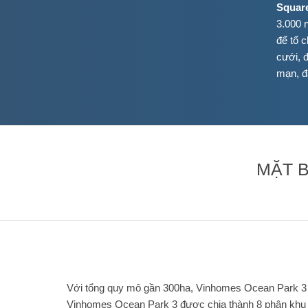
Squar
3.000 
để tổ c
cưới, đ
mạn, đ
MẶT 
Với tổng quy mô gần 300ha, Vinhomes Ocean Park 3 đ
Vinhomes Ocean Park 3 được chia thành 8 phân khu v