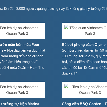
 lên đến 3.000 người, quảng trường này là không gian lý tưởng để t
nước mặn bốn mùa Four
Bể bơi phong cách Olympi
ns
– Nơi đầu tiên và duy nhất
Sở hữu chiều dài lên tới 50 
ệt Nam mang đến cho cư dân
100 m, độ sâu 2.2 m, quy mô
yền “tắm biển trong nhà”
bơi, sẽ là điểm đến hoàn hảo
suốt 4 mùa Xuân – Hạ – Thu
các tín đồ bơi lội đam mê “
.
đua xanh”
 trường sự kiện Marina
Công viên BBQ Garden
– 