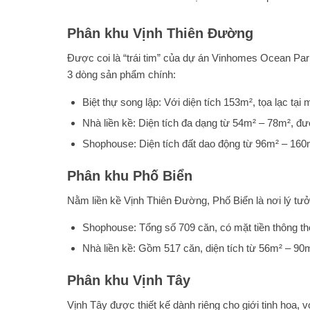
Phân khu Vịnh Thiên Đường
Được coi là “trái tim” của dự án Vinhomes Ocean Par
3 dòng sản phẩm chính:
Biệt thự song lập: Với diện tích 153m², tọa lạc tạ
Nhà liền kề: Diện tích đa dạng từ 54m² – 78m², đư
Shophouse: Diện tích đất dao động từ 96m² – 160
Phân khu Phố Biển
Nằm liền kề Vịnh Thiên Đường, Phố Biển là nơi lý tưở
Shophouse: Tổng số 709 căn, có mặt tiền thông tho
Nhà liền kề: Gồm 517 căn, diện tích từ 56m² – 90m²
Phân khu Vịnh Tây
Vịnh Tây được thiết kế dành riêng cho giới tinh hoa,