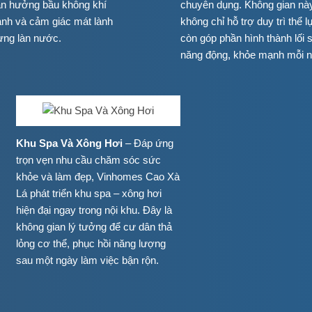
tận hưởng bầu không khí
chuyên dụng. Không gian nà
lành và cảm giác mát lành
không chỉ hỗ trợ duy trì thể 
từng làn nước.
còn góp phần hình thành lối 
năng động, khỏe mạnh mỗi n
Khu Spa Và Xông Hơi
– Đáp ứng
trọn vẹn nhu cầu chăm sóc sức
khỏe và làm đẹp, Vinhomes Cao Xà
Lá phát triển khu spa – xông hơi
hiện đại ngay trong nội khu. Đây là
không gian lý tưởng để cư dân thả
lỏng cơ thể, phục hồi năng lượng
sau một ngày làm việc bận rộn.