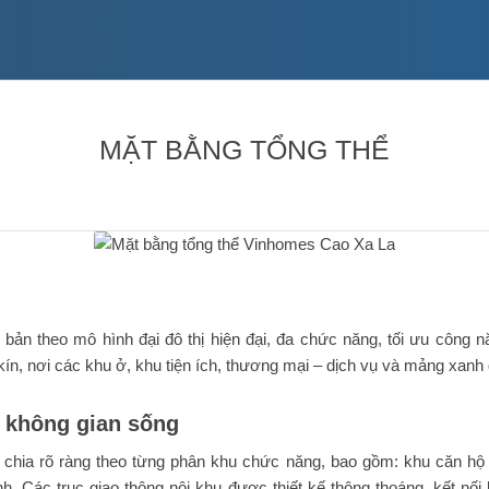
MẶT BẰNG TỔNG THỂ
n theo mô hình đại đô thị hiện đại, đa chức năng, tối ưu công 
ín, nơi các khu ở, khu tiện ích, thương mại – dịch vụ và mảng xanh đ
u không gian sống
a rõ ràng theo từng phân khu chức năng, bao gồm: khu căn hộ cao
. Các trục giao thông nội khu được thiết kế thông thoáng, kết nối