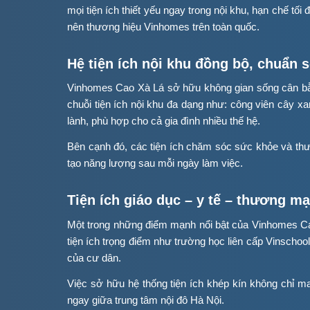
mọi tiện ích thiết yếu ngay trong nội khu, hạn chế tố
nên thương hiệu Vinhomes trên toàn quốc.
Hệ tiện ích nội khu đồng bộ, chuẩn
Vinhomes Cao Xà Lá sở hữu không gian sống cân bằn
chuỗi tiện ích nội khu đa dạng như: công viên cây x
lành, phù hợp cho cả gia đình nhiều thế hệ.
Bên cạnh đó, các tiện ích chăm sóc sức khỏe và thư 
tạo năng lượng sau mỗi ngày làm việc.
Tiện ích giáo dục – y tế – thương mạ
Một trong những điểm mạnh nổi bật của Vinhomes Cao
tiện ích trọng điểm như trường học liên cấp Vinschoo
của cư dân.
Việc sở hữu hệ thống tiện ích khép kín không chỉ m
ngay giữa trung tâm nội đô Hà Nội.