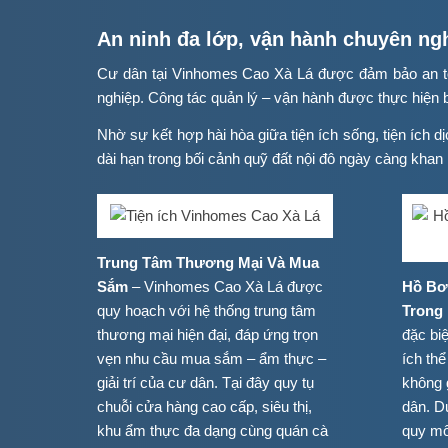
An ninh đa lớp, vận hành chuyên ng
Cư dân tại Vinhomes Cao Xà Lá được đảm bảo an toà
nghiệp. Công tác quản lý – vận hành được thực hiện bở
Nhờ sự kết hợp hài hòa giữa tiện ích sống, tiện ích d
dài hạn trong bối cảnh quỹ đất nội đô ngày càng khan
Trung Tâm Thương Mại Và Mua
Sắm
– Vinhomes Cao Xà Lá được
Hồ Bơi
quy hoạch với hệ thống trung tâm
Trong
thương mại hiện đại, đáp ứng trọn
đặc biệ
vẹn nhu cầu mua sắm – ẩm thực –
ích th
giải trí của cư dân. Tại đây quy tụ
không 
chuỗi cửa hàng cao cấp, siêu thị,
dân. D
khu ẩm thực đa dạng cùng quán cà
quy mô 