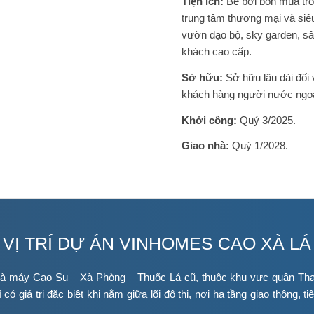
Tiện ích:
Bể bơi bốn mùa tro
trung tâm thương mại và siêu 
vườn dạo bộ, sky garden, sân
khách cao cấp.
Sở hữu:
Sở hữu lâu dài đối
khách hàng người nước ngoà
Khởi công:
Quý 3/2025.
Giao nhà:
Quý 1/2028.
VỊ TRÍ DỰ ÁN VINHOMES CAO XÀ LÁ
nhà máy Cao Su – Xà Phòng – Thuốc Lá cũ, thuộc khu vực quận Tha
í có giá trị đặc biệt khi nằm giữa lõi đô thị, nơi hạ tầng giao thông, 