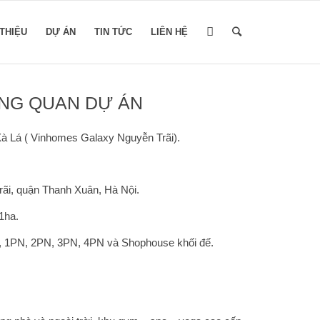
 THIỆU
DỰ ÁN
TIN TỨC
LIÊN HỆ
NG QUAN DỰ ÁN
 Lá ( Vinhomes Galaxy Nguyễn Trãi).
ãi, quận Thanh Xuân, Hà Nội.
1ha.
, 1PN, 2PN, 3PN, 4PN và Shophouse khối đế.