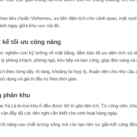
.
theo tiêu chuẩn Vinhomes, ưu tiên diện tích cho cảnh quan, mặt nướ
lành ngay giữa khu vực nội đô.
 kế tối ưu công năng
 nghiên cứu kỹ lưỡng về mặt bằng, đảm bảo tối ưu diện tích sử dụ
p lý phòng khách, phòng ngủ, khu bếp và ban công, giúp đón sáng và g
 theo từng dãy rõ ràng, khoảng lùi hợp lý, thuận tiện cho nhu cầu an
sử dụng và giá trị đầu tư theo thời gian.
ng phân khu
 Xà Lá là mọi khu ở đều được bố trí gần tiện ích. Từ công viên, kh
cận đầy đủ các tiện nghi cần thiết cho sinh hoạt hàng ngày.
g chỉ nâng cao chất lượng sống mà còn tạo nên sự gắn kết cộng đồn