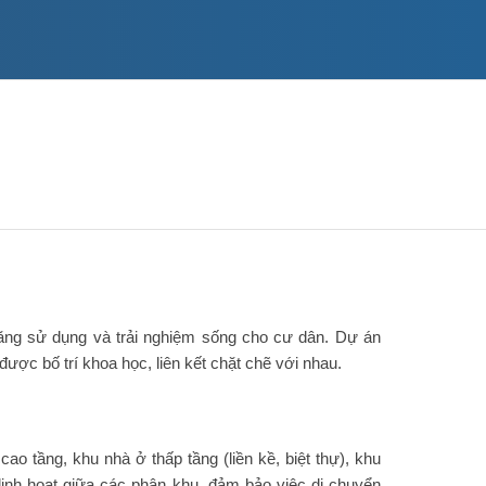
năng sử dụng và trải nghiệm sống cho cư dân. Dự án
ược bố trí khoa học, liên kết chặt chẽ với nhau.
 tầng, khu nhà ở thấp tầng (liền kề, biệt thự), khu
 linh hoạt giữa các phân khu, đảm bảo việc di chuyển