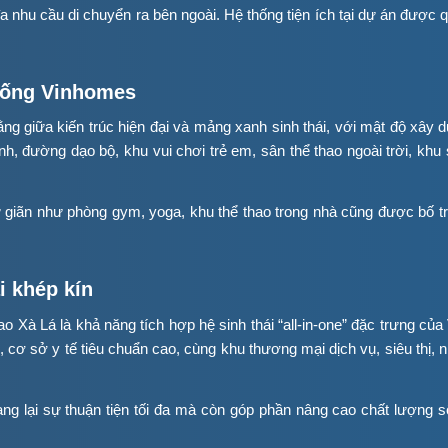
i đa nhu cầu di chuyển ra bên ngoài. Hệ thống tiện ích tại dự án đượ
 sống Vinhomes
g giữa kiến trúc hiện đại và mảng xanh sinh thái, với mật độ xây
anh, đường dạo bộ, khu vui chơi trẻ em, sân thể thao ngoài trời, kh
giãn như phòng gym, yoga, khu thể thao trong nhà cũng được bố trí
i khép kín
 Xà Lá là khả năng tích hợp hệ sinh thái “all-in-one” đặc trưng củ
l, cơ sở y tế tiêu chuẩn cao, cùng khu thương mại dịch vụ, siêu thị
ang lại sự thuận tiện tối đa mà còn góp phần nâng cao chất lượng s