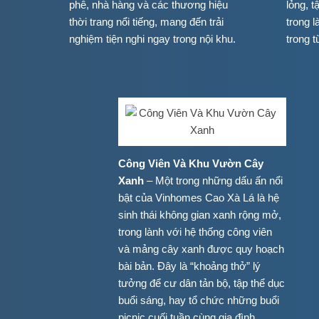
phê, nhà hàng và các thương hiệu
lỏng, 
thời trang nổi tiếng, mang đến trải
trong 
nghiệm tiện nghi ngay trong nội khu.
trong 
Công Viên Và Khu Vườn Cây
Xanh
– Một trong những dấu ấn nổi
bật của Vinhomes Cao Xà Lá là hệ
sinh thái không gian xanh rộng mở,
trong lành với hệ thống công viên
và mảng cây xanh được quy hoạch
bài bản. Đây là “khoảng thở” lý
tưởng để cư dân tản bộ, tập thể dục
buổi sáng, hay tổ chức những buổi
picnic cuối tuần cùng gia đình.