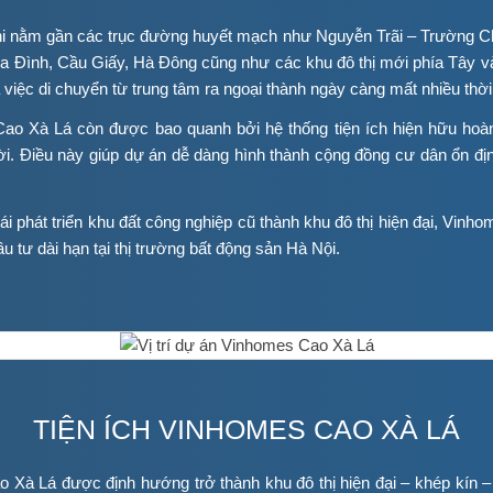
khi nằm gần các trục đường huyết mạch như Nguyễn Trãi – Trường Chi
 Đình, Cầu Giấy, Hà Đông cũng như các khu đô thị mới phía Tây và 
việc di chuyển từ trung tâm ra ngoại thành ngày càng mất nhiều thời
s Cao Xà Lá còn được bao quanh bởi hệ thống tiện ích hiện hữu hoàn
i. Điều này giúp dự án dễ dàng hình thành cộng đồng cư dân ổn định
 tái phát triển khu đất công nghiệp cũ thành khu đô thị hiện đại, Vi
tư dài hạn tại thị trường bất động sản Hà Nội.
TIỆN ÍCH VINHOMES CAO XÀ LÁ
o Xà Lá được định hướng trở thành khu đô thị hiện đại – khép kín –