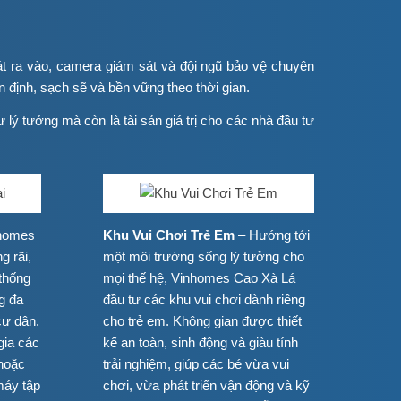
t ra vào, camera giám sát và đội ngũ bảo vệ chuyên
n định, sạch sẽ và bền vững theo thời gian.
 lý tưởng mà còn là tài sản giá trị cho các nhà đầu tư
homes
Khu Vui Chơi Trẻ Em
– Hướng tới
g rãi,
một môi trường sống lý tưởng cho
thống
mọi thế hệ, Vinhomes Cao Xà Lá
ng đa
đầu tư các khu vui chơi dành riêng
cư dân.
cho trẻ em. Không gian được thiết
gia các
kế an toàn, sinh động và giàu tính
 hoặc
trải nghiệm, giúp các bé vừa vui
máy tập
chơi, vừa phát triển vận động và kỹ