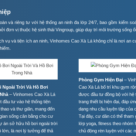
hiệp
n và riêng tư với hệ thống an ninh đa lớp 24/7, bao gồm kiểm soá
i đơn vị thuộc hệ sinh thái Vingroup, giúp duy trì môi trường sống ổ
ịch vụ và tiện ích an ninh, Vinhomes Cao Xà Lá không chỉ là nơi an cư
 hiếm.
Phòng Gym Hiện Đại
– Vin
 Ngoài Trời Và Hồ Bơi
Cao Xà Lá bố trí khu gym rộn
 Nhà
– Vinhomes Cao Xà Lá
được đầu tư đồng bộ với hệ 
t đầu tư vào hệ thống tiện
trang thiết bị hiện đại, đáp ứ
ể thao và thư giãn, mang đến
dạng nhu cầu luyện tập của 
gian sống cân bằng cho cư
Tại đây, cư dân có thể tham 
ự án sở hữu hồ bơi ngoài trời
lớp yoga, fitness theo nhóm
lớn, là nơi lý tưởng để thả
chủ động rèn luyện với các 