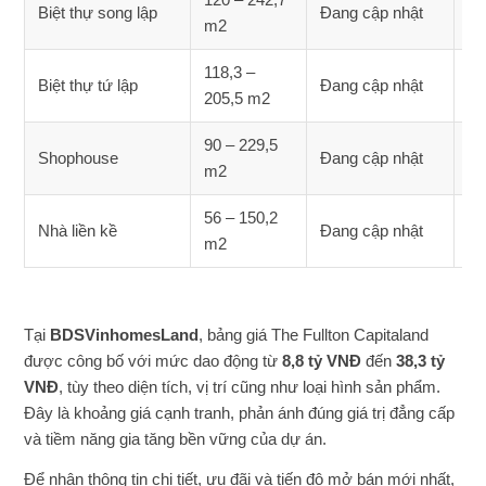
Biệt thự song lập
Đang cập nhật
m2
nh
118,3 –
Đa
Biệt thự tứ lập
Đang cập nhật
205,5 m2
nh
90 – 229,5
Đa
Shophouse
Đang cập nhật
m2
nh
56 – 150,2
Đa
Nhà liền kề
Đang cập nhật
m2
nh
Tại
BDSVinhomesLand
, bảng giá The Fullton Capitaland
được công bố với mức dao động từ
8,8 tỷ VNĐ
đến
38,3 tỷ
VNĐ
, tùy theo diện tích, vị trí cũng như loại hình sản phẩm.
Đây là khoảng giá cạnh tranh, phản ánh đúng giá trị đẳng cấp
và tiềm năng gia tăng bền vững của dự án.
Để nhận thông tin chi tiết, ưu đãi và tiến độ mở bán mới nhất,