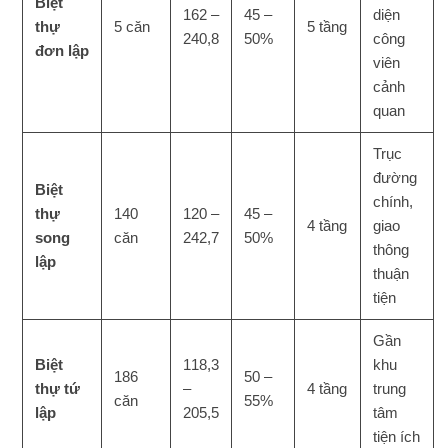
Biệt
162 –
45 –
diện
thự
5 căn
5 tầng
240,8
50%
công
đơn lập
viên
cảnh
quan
Trục
đường
Biệt
chính,
thự
140
120 –
45 –
4 tầng
giao
song
căn
242,7
50%
thông
lập
thuận
tiện
Gần
Biệt
118,3
khu
186
50 –
thự tứ
–
4 tầng
trung
căn
55%
lập
205,5
tâm
tiện ích