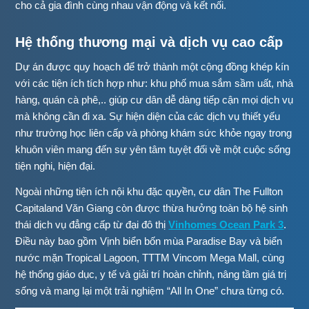
cho cả gia đình cùng nhau vận động và kết nối.
Hệ thống thương mại và dịch vụ cao cấp
Dự án được quy hoạch để trở thành một cộng đồng khép kín
với các tiện ích tích hợp như: khu phố mua sắm sầm uất, nhà
hàng, quán cà phê,.. giúp cư dân dễ dàng tiếp cận mọi dịch vụ
mà không cần đi xa. Sự hiện diện của các dịch vụ thiết yếu
như trường học liên cấp và phòng khám sức khỏe ngay trong
khuôn viên mang đến sự yên tâm tuyệt đối về một cuộc sống
tiện nghi, hiện đại.
Ngoài những tiện ích nội khu đặc quyền, cư dân The Fullton
Capitaland Văn Giang còn được thừa hưởng toàn bộ hệ sinh
thái dịch vụ đẳng cấp từ đại đô thị
Vinhomes Ocean Park 3
.
Điều này bao gồm Vịnh biển bốn mùa Paradise Bay và biển
nước mặn Tropical Lagoon, TTTM Vincom Mega Mall, cùng
hệ thống giáo dục, y tế và giải trí hoàn chỉnh, nâng tầm giá trị
sống và mang lại một trải nghiệm “All In One” chưa từng có.