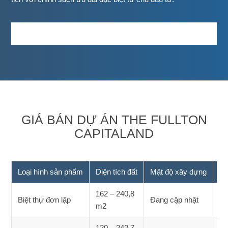
GIÁ BÁN DỰ ÁN THE FULLTON
CAPITALAND
Loại hình sản phẩm
Diện tích đất
Mật độ xây dựng
Ch
162 – 240,8
Đa
Biệt thự đơn lập
Đang cập nhật
m2
nh
120 – 242,7
Đa