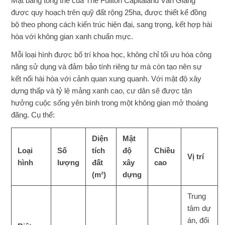
Mặt bằng tổng thể của The Fullton Capitaland Văn Giang
được quy hoạch trên quỹ đất rộng 25ha, được thiết kế đồng
bộ theo phong cách kiến trúc hiện đại, sang trọng, kết hợp hài
hòa với không gian xanh chuẩn mực.
Mỗi loại hình được bố trí khoa học, không chỉ tối ưu hóa công
năng sử dụng và đảm bảo tính riêng tư mà còn tạo nên sự
kết nối hài hòa với cảnh quan xung quanh. Với mật độ xây
dựng thấp và tỷ lệ mảng xanh cao, cư dân sẽ được tận
hưởng cuộc sống yên bình trong một không gian mở thoáng
đãng. Cụ thể:
Diện
Mật
Loại
Số
tích
độ
Chiều
Vị trí
hình
lượng
đất
xây
cao
(m²)
dựng
Trung
tâm dự
án, đối