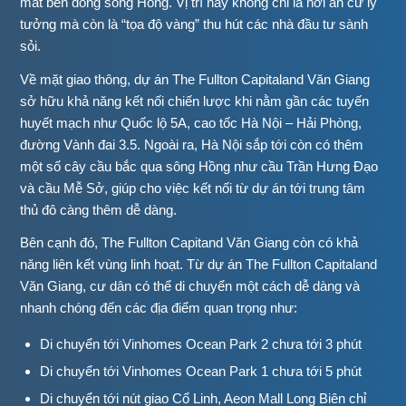
mát bên dòng sông Hồng. Vị trí này không chỉ là nơi an cư lý
tưởng mà còn là “tọa độ vàng” thu hút các nhà đầu tư sành
sỏi.
Về mặt giao thông, dự án The Fullton Capitaland Văn Giang
sở hữu khả năng kết nối chiến lược khi nằm gần các tuyến
huyết mạch như Quốc lộ 5A, cao tốc Hà Nội – Hải Phòng,
đường Vành đai 3.5. Ngoài ra, Hà Nội sắp tới còn có thêm
một số cây cầu bắc qua sông Hồng như cầu Trần Hưng Đạo
và cầu Mễ Sở, giúp cho việc kết nối từ dự án tới trung tâm
thủ đô càng thêm dễ dàng.
Bên cạnh đó, The Fullton Capitand Văn Giang còn có khả
năng liên kết vùng linh hoạt. Từ dự án The Fullton Capitaland
Văn Giang, cư dân có thể di chuyển một cách dễ dàng và
nhanh chóng đến các địa điểm quan trọng như:
Di chuyển tới Vinhomes Ocean Park 2 chưa tới 3 phút
Di chuyển tới Vinhomes Ocean Park 1 chưa tới 5 phút
Di chuyển tới nút giao Cổ Linh, Aeon Mall Long Biên chỉ