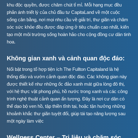
khu độc quyền, được chăm chút tỉ mỉ. Mỗi hạng mục đều
phản ánh triết lý của chủ đầu tư CapitaLand về một cuộc
sống cân bằng, nơi mọi nhu cầu về giải trí, thư giãn và chăm
sóc sức khỏe đều được đáp ứng ở tiêu chuẩn cao nhất, kiến
tạo một môi trường sống hoàn hảo cho cộng đồng cư dân tinh
hoa.
Không gian xanh và cảnh quan độc đáo:
Nổi bật trong tổ hợp tiện ích The Fullton Capitaland là hệ
thống đảo và vườn cảnh quan độc đáo. Các không gian này
được thiết kế như những ốc đảo xanh mát giữa lòng đô thị,
với hệ thực vật phong phú, hồ nước trong xanh và các công
trình nghệ thuật cảnh quan ấn tượng. Đây là nơi cư dân có
thể dạo bộ ven hồ, tập thiền tĩnh tại, hoặc tận hưởng những
khoảnh khắc thư giãn tuyệt đối, giúp tái tạo năng lượng sau
một ngày làm việc
Wellness Center – Trị liệu và chăm sóc