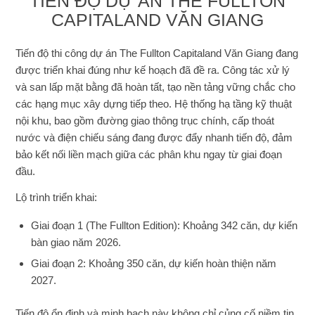
TIẾN ĐỘ DỰ ÁN THE FULLTON
CAPITALAND VĂN GIANG
Tiến độ thi công dự án The Fullton Capitaland Văn Giang đang
được triển khai đúng như kế hoạch đã đề ra. Công tác xử lý
và san lấp mặt bằng đã hoàn tất, tạo nền tảng vững chắc cho
các hạng mục xây dựng tiếp theo. Hệ thống hạ tầng kỹ thuật
nội khu, bao gồm đường giao thông trục chính, cấp thoát
nước và điện chiếu sáng đang được đẩy nhanh tiến độ, đảm
bảo kết nối liền mạch giữa các phân khu ngay từ giai đoạn
đầu.
Lộ trình triển khai:
Giai đoạn 1 (The Fullton Edition): Khoảng 342 căn, dự kiến
bàn giao năm 2026.
Giai đoạn 2: Khoảng 350 căn, dự kiến hoàn thiện năm
2027.
Tiến độ ổn định và minh bạch này không chỉ củng cố niềm tin